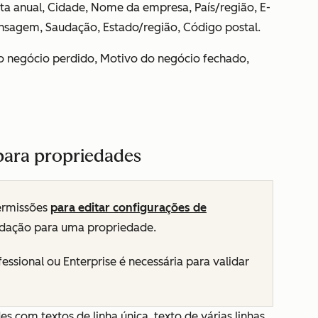
ita anual, Cidade, Nome da empresa, País/região, E-
nsagem, Saudação, Estado/região, Código postal.
do negócio perdido, Motivo do negócio fechado,
 para propriedades
ermissões
para editar configurações de
lidação para uma propriedade.
fessional
ou
Enterprise
é necessária para validar
ades com
textos de linha única, texto de várias linhas,