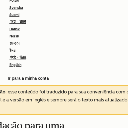
Polski
Svenska
Suomi
中文 - 繁體
Dansk
Norsk
한국어
ไทย
中文 - 简体
English
Ir para a minha conta
ção
: esse conteúdo foi traduzido para sua conveniência com 
al é a versão em inglês e sempre será o texto mais atualizado
idação para uma