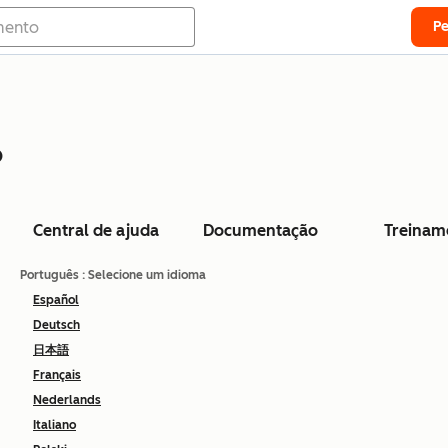
P
o
Central de ajuda
Documentação
Treinam
Português
: Selecione um idioma
Español
Deutsch
日本語
Français
Nederlands
Italiano