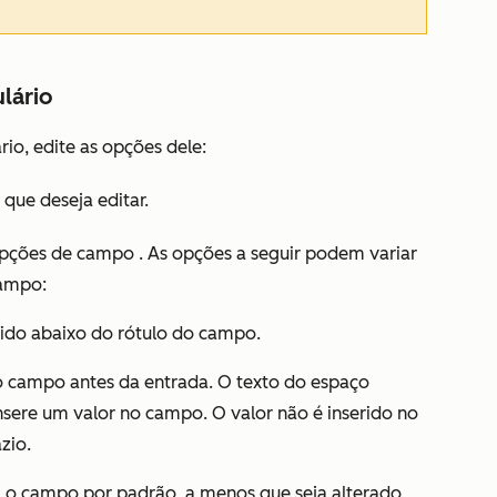
lário
io, edite as opções dele:
que deseja editar.
pções de campo
. As opções a seguir podem variar
campo:
ido abaixo do rótulo do campo.
o campo antes da entrada. O texto do espaço
nsere um valor no campo. O valor não é inserido no
zio.
a o campo por padrão, a menos que seja alterado