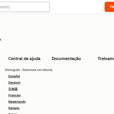
P
o
Central de ajuda
Documentação
Treinam
Português
: Selecione um idioma
Español
Deutsch
日本語
Français
Nederlands
Italiano