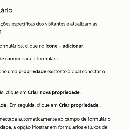
ário
es específicas dos visitantes e atualizam as
M.
ormulários, clique no
ícone + adicionar
.
 de campo
para o formulário.
cione uma
propriedade
existente
à qual conectar o
de, clique em
Criar nova propriedade
.
dade
. Em seguida, clique em
Criar propriedade
.
conectada automaticamente ao campo de formulário
edade, a opção
Mostrar em formulários e fluxos de