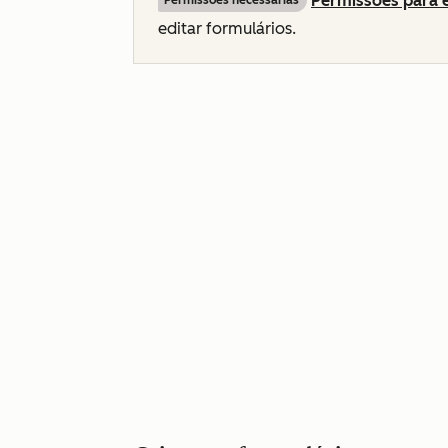
Permissões para e
Permissões necessárias
editar formulários.