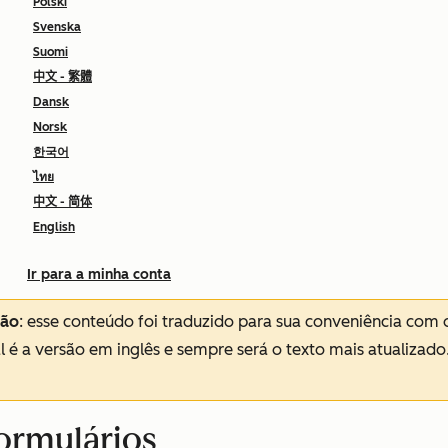
Polski
Svenska
Suomi
中文 - 繁體
Dansk
Norsk
한국어
ไทย
中文 - 简体
English
Ir para a minha conta
ção
: esse conteúdo foi traduzido para sua conveniência com 
al é a versão em inglês e sempre será o texto mais atualizado
formulários