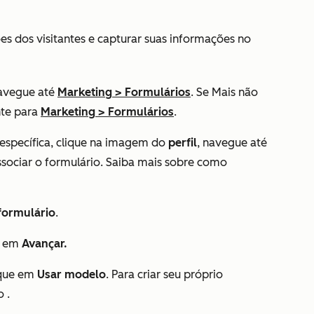
es dos visitantes e capturar suas informações no
avegue até
Marketing
>
Formulários
. Se
Mais
não
nte para
Marketing
>
Formulários
.
específica,
clique na imagem
do
perfil
, navegue até
ssociar o formulário. Saiba mais sobre como
 formulário
.
e em
Avançar.
ique em
Usar modelo
. Para criar seu próprio
o
.