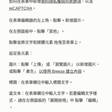
如何在表單中新增
資料隱私權與同意選項
，以及
reCAPTCHA
。
在表單編輯器的左上角，點擊
+ 新增圖示
。
在左側面板中，點擊「
其他
」。
點擊並將文字和媒體
元素
拖曳
至表單上。
設定各元素：
圖片
：點擊「
上傳
」
或
「
瀏覽圖片
」
以新增圖片，
或點擊
「
產生
」
以使用 Breeze 建立內容
。
標題
：在表單欄位中輸入
標題文字
。
富文本
：
在表單欄位中輸入
文字
。若要編輯文字樣
式，
請在左側面板的
「
展開檢視」中
點擊
「
編輯」
。