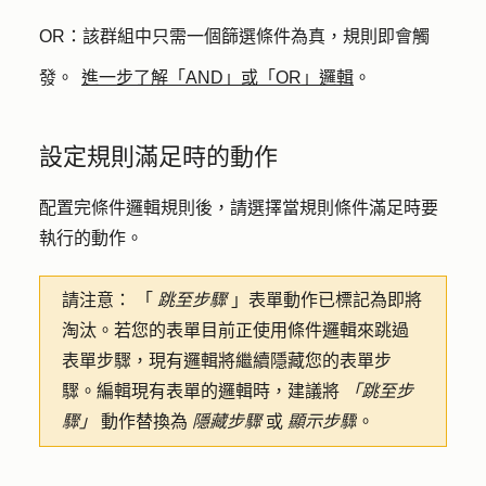
OR
：該群組中只需一個篩選條件為真，規則即會觸
發。
進一步了解「AND」或「OR」邏輯
。
設定規則滿足時的動作
配置完條件邏輯規則後，請選擇當規則條件滿足時要
執行的動作。
請注意：
「
跳至步驟
」
表單動作已標記為即將
淘汰。若您的表單目前正使用條件邏輯來跳過
表單步驟，現有邏輯將繼續隱藏您的表單步
驟。編輯現有表單的邏輯時，建議將
「跳至步
驟」
動作替換為
隱藏步驟
或
顯示步驟
。