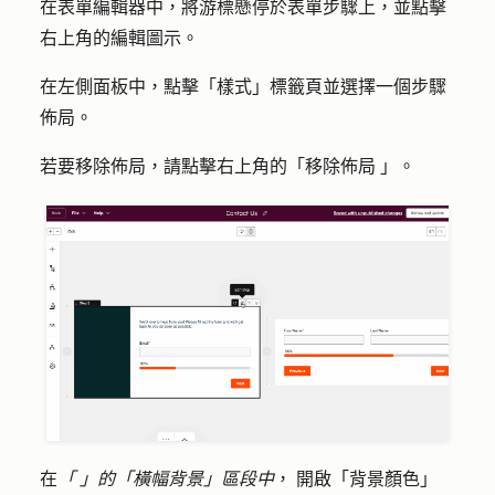
在表單編輯器中，將游標懸停於表單步驟上，並點擊
右上角的
編輯圖示
。
在左側面板中，點擊「
樣式
」標籤頁並選擇一個
步驟
佈局
。
若要移除佈局，請點擊右上
角的「移除佈局
」。
在
「
」的「橫幅背景」區段中
，
開啟
「
背景顏色
」