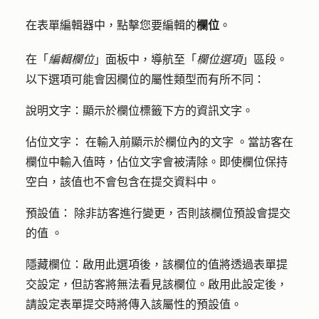
在表單編輯器中，點擊您要編輯的
欄位
。
在「
編輯欄位
」面板中，導航至「
欄位選項
」區段。
以下選項可能會因欄位的屬性類型而有所不同：
說明文字：
顯示於欄位標籤下方的資訊文字。
佔位文字：
在輸入前顯示於欄位內的
文字
。當訪客在
欄位中輸入值時，佔位文字會被清除。即使欄位保持
空白，該值也不會包含在提交資料中。
預設值：
除非訪客進行變更，否則該欄位預設會提交
的值
。
隱藏欄位
：啟用此選項後，該欄位的值將透過表單提
交設定，但訪客將無法看見該欄位。啟用此設定後，
請設定表單提交時將傳入該屬性的
預設值
。