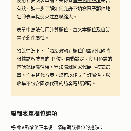
使用者提交表單前，先檢查
電子郵件地址
是否
有效
。進一步了解如何允
許不填寫電子郵件地
址的表單提交
來建立聯絡人。
表單中
無法
使用計算欄位、富文本欄位及
自訂
電子郵件
屬性。
預設情況下，「
電話號碼
」欄位的國家代碼將
根據訪客裝置的 IP 位址自動設定。使用預設的
電話號碼屬性時，
無法
隱藏國家代碼下拉式選
單。作為替代方案，您可以
建立自訂屬性，
以
收集不包含國家代碼的訪客電話號碼。
編輯表單欄位選項
將欄位新增至表單後，請編輯該欄位的選項：