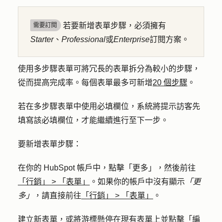
若要新增表單步驟，必須擁有
需要訂閱
Starter
、
Professional
或
Enterprise
訂閱方案。
使用多步驟表單可將冗長的表單拆分為較小的步驟，
從而提高完成率。每個表單最多可新增
20 個步驟
。
若在多步驟表單中使用必填欄位，系統將提示訪客先
填寫該必填欄位，才能繼續進行至下一步。
要新增表單步驟：
在你的 HubSpot 帳戶中，點擊
「更多」
，然後前往
「行銷」
>
「表單」
。如果你的帳戶中沒有顯示
「更
多」
，請直接前往
「行銷」
>
「表單」
。
建立新表單，
或將游標懸停在現有表單上並點擊「
編