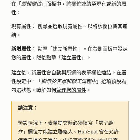
在「
編輯欄位
」面板中，將欄位連結至現有或新的屬
性：
現有屬性：
搜尋並選取現有
屬性
，以將該欄位與其連
結。
新增屬性：
點擊
「建立新屬性
」。在右側面板中
設定
您的屬性
，然後點擊「
建立屬性
」。
建立後，新屬性會自動與所選的表單欄位連結。在屬
性設定中，「
顯示於表單和聊天流程中
」選項預設為
勾選狀態。瞭解如何
管理您的屬性
。
請注意：
預設情況下，表單提交時必須填寫「
電子郵
件
」欄位才能建立聯絡人。HubSpot 會在允許