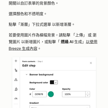
開關以自訂表單的背景顏色。
選擇
顏色
和
不透明度
。
點擊「
漸層」下拉式選單
以新增漸層。
若要使用圖片作為橫幅背景，
請點擊
「上傳」
或
瀏
覽圖片
以新增圖片，或點擊「
透過 AI
生成
」
以使用
Breeze 生成內容
。