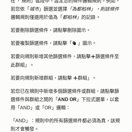
在「
規則
」區段中，設定您的條件邏輯規則。例如，
若您依「
城市
」篩選並選擇
「為都柏林」，則該條件
邏輯規則僅適用於值為「
都柏林」
的記錄
。
若要刪除篩選條件，請點擊
刪除圖示
。
若要複製篩選條件，請點擊「
」
圖示
。
duplicate
若要向規則新增其他篩選條件，請點擊
篩選條件至
add
此群組
」。
若要向規則新增群組，請點擊
群組」。
add
若您已在規則中新增多個篩選條件或群組，請點擊篩
選條件與群組之間的「
AND OR
」下拉式選單，以套
用
「AND
」或
「OR
」邏輯：
「AND
」：規則中的所有篩選條件都必須為真，該規
則才會觸發。