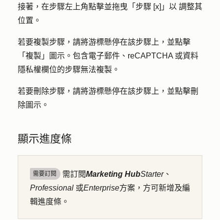
接著，在步驟左上角點擊並拖曳「
步驟 [x]」以
調整其
位置。
若要複製步驟，請將游標懸停在該步驟上，並點擊
「
複製」圖示
。包含電子郵件、reCAPTCHA 或資料
隱私權欄位的步驟無法複製。
若要刪除步驟，請將游標懸停在該步驟上，並點擊
刪
除圖示
。
顯示進度條
需訂閱
Marketing Hub
Starter
、
需要訂閱
Professional
或
Enterprise
方案，方可新增及編
輯進度條。