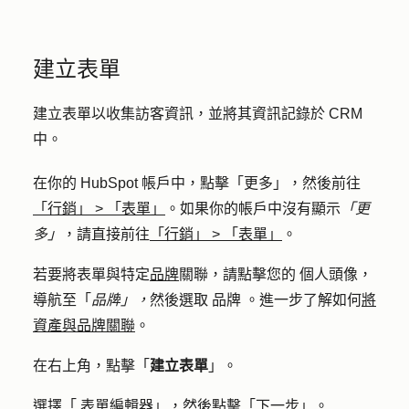
建立表單
建立表單以收集訪客資訊，並將其資訊記錄於 CRM
中。
在你的 HubSpot 帳戶中，點擊
「更多」
，然後前往
「行銷」
>
「表單」
。如果你的帳戶中沒有顯示
「更
多」
，請直接前往
「行銷」
>
「表單」
。
若要將表單與特定
品牌
關聯，
請點擊您的
個人頭像
，
導航至「
品牌
」，
然後選取
品牌
。進一步了解如何
將
資產與品牌關聯
。
在右上角，點擊「
建立表單
」。
選擇「
表單編輯器
」，然後點擊「
下一步」。