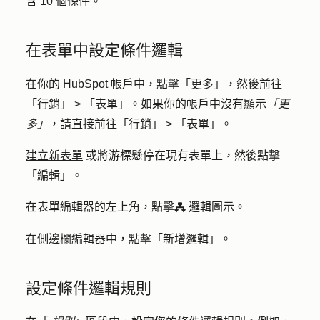
含 10 個條件。
在表單中設定條件邏輯
在你的 HubSpot 帳戶中，點擊
「更多」
，然後前往
「行銷」
>
「表單」
。如果你的帳戶中沒有顯示
「更
多」
，請直接前往
「行銷」
>
「表單」
。
建立新表單
或將游標懸停在現有表單上，然後點擊
「
編輯」。
在表單編輯器的左上角，點擊
邏輯圖示
。
workflows
在側邊欄編輯器中，點擊「
新增邏輯
」。
設定條件邏輯規則