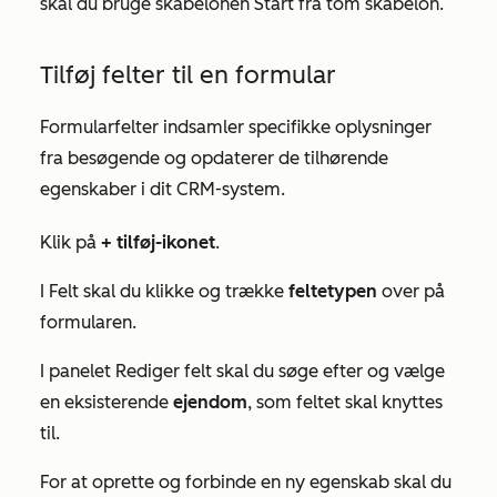
skal du bruge skabelonen
Start fra tom
skabelon.
Tilføj felter til en formular
Formularfelter indsamler specifikke oplysninger
fra besøgende og opdaterer de tilhørende
egenskaber i dit CRM-system.
Klik på
+ tilføj-ikonet
.
I
Felt
skal du klikke og trække
feltetypen
over på
formularen.
I panelet
Rediger felt
skal du søge efter og vælge
en eksisterende
ejendom
,
som feltet skal knyttes
til.
For at oprette og forbinde en ny egenskab skal du