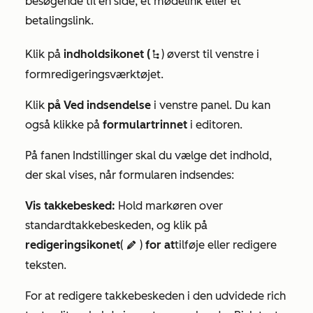
besøgende til en side, et mødelink eller et
betalingslink.
Klik på
indholdsikonet (
) øverst til venstre i
siteTreeIcon
formredigeringsværktøjet.
Klik
på Ved indsendelse
i venstre panel. Du kan
også klikke på
formulartrinnet
i editoren.
På fanen
Indstillinger
skal du vælge det indhold,
der skal vises, når formularen indsendes:
Vis takkebesked:
Hold markøren over
standardtakkebeskeden, og klik på
redigeringsikonet
(
)
for at
tilføje eller redigere
editIcon
teksten.
For at redigere takkebeskeden i den udvidede rich