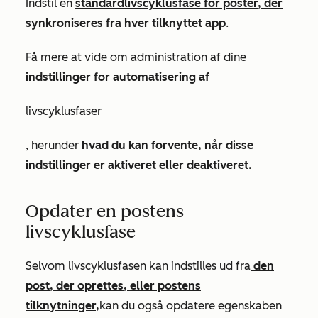
Indstil en
standardlivscyklusfase for poster, der
synkroniseres fra hver tilknyttet app
.
Få mere at vide om administration af dine
indstillinger for automatisering af
livscyklusfaser
, herunder
hvad du kan forvente, når disse
indstillinger er aktiveret eller deaktiveret.
Opdater en postens
livscyklusfase
Selvom livscyklusfasen kan indstilles ud fra
den
post, der oprettes, eller postens
tilknytninger,
kan du også opdatere
egenskaben