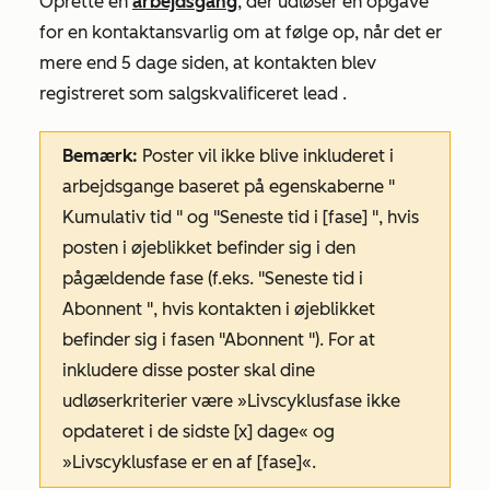
Oprette en
arbejdsgang
, der udløser en opgave
for en kontaktansvarlig om at følge op, når
det er
mere end 5 dage siden
,
at
kontakten
blev
registreret som salgskvalificeret lead
.
Bemærk:
Poster vil ikke blive inkluderet i
arbejdsgange baseret på egenskaberne "
Kumulativ tid
" og
"Seneste tid i [fase]
", hvis
posten i øjeblikket befinder sig i den
pågældende fase (f.eks.
"Seneste tid i
Abonnent
", hvis kontakten i øjeblikket
befinder sig i fasen
"Abonnent
"). For at
inkludere disse poster skal dine
udløserkriterier være
»Livscyklusfase ikke
opdateret i de sidste [x] dage« og
»Livscyklusfase er en af [fase]
«.