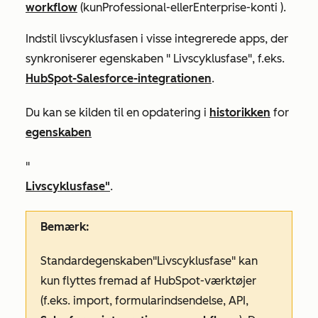
workflow
(kun
Professional-
eller
Enterprise-konti
).
Indstil livscyklusfasen i visse integrerede apps, der
synkroniserer egenskaben "
Livscyklusfase"
, f.eks.
HubSpot-Salesforce-integrationen
.
Du kan se kilden til en opdatering i
historikken
for
egenskaben
"
Livscyklusfase"
.
Bemærk:
Standardegenskaben
"Livscyklusfase"
kan
kun flyttes fremad af HubSpot-værktøjer
(f.eks. import, formularindsendelse, API,