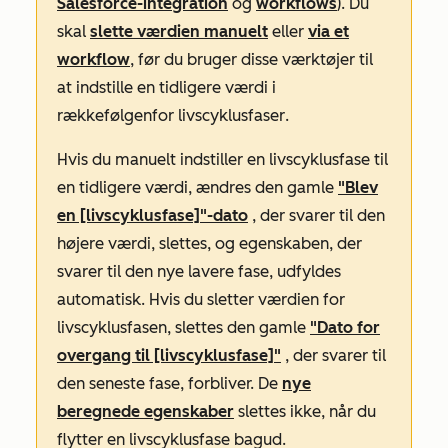
Salesforce-integration
og
workflows
). Du
skal
slette værdien manuelt
eller
via et
workflow
, før du bruger disse værktøjer til
at indstille en tidligere værdi i
rækkefølgen
for livscyklusfaser
.
Hvis du manuelt indstiller en livscyklusfase til
en tidligere værdi, ændres den gamle
"Blev
en [livscyklusfase]"-dato
, der svarer til den
højere værdi, slettes, og egenskaben, der
svarer til den nye lavere fase, udfyldes
automatisk. Hvis du sletter værdien for
livscyklusfasen, slettes den gamle
"Dato for
overgang til [livscyklusfase]"
, der svarer til
den seneste fase, forbliver. De
nye
beregnede egenskaber
slettes ikke, når du
flytter en livscyklusfase bagud.