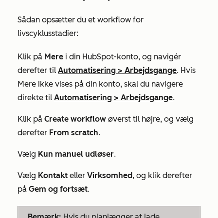
Sådan opsætter du et workflow for
livscyklusstadier:
Klik på
Mere
i din HubSpot-konto, og navigér
derefter til
Automatisering
>
Arbejdsgange
. Hvis
Mere
ikke vises på din konto, skal du navigere
direkte til
Automatisering
>
Arbejdsgange
.
Klik på
Create
workflow
øverst til højre, og vælg
derefter
From scratch
.
Vælg
Kun manuel udløser
.
Vælg
Kontakt
eller
Virksomhed
, og klik derefter
på
Gem og fortsæt
.
Bemærk:
Hvis du planlægger at lade