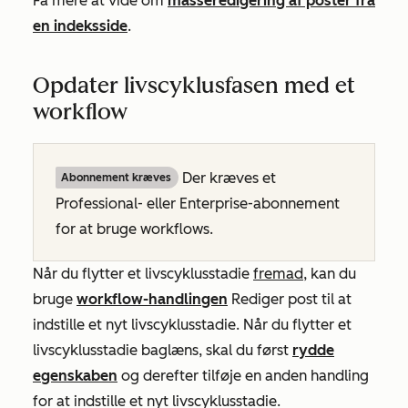
Få mere at vide om
masseredigering af poster fra
en indeksside
.
Opdater livscyklusfasen med et
workflow
Der kræves et
Abonnement kræves
Professional-
eller
Enterprise-abonnement
for at bruge workflows.
Når du flytter et livscyklusstadie
fremad
, kan du
bruge
workflow-handlingen
Rediger post
til at
indstille et nyt livscyklusstadie. Når du flytter et
livscyklusstadie baglæns, skal du først
rydde
egenskaben
og derefter tilføje en anden handling
for at indstille et nyt livscyklusstadie.