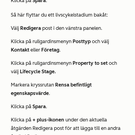
Klicka på
Spara
.
Så här flyttar du ett livscykelstadium bakåt:
Välj
Redigera
post i den vänstra panelen
.
Klicka på rullgardinsmenyn
Posttyp
och välj
Kontakt
eller
Företag
.
Klicka på rullgardinsmenyn
Property to set
och
välj
Lifecycle Stage.
Markera kryssrutan
Rensa befintligt
egenskapsvärde
.
Klicka på
Spara
.
Klicka på
+
plus-ikonen
under den aktuella
åtgärden
Redigera post
för att lägga till en andra