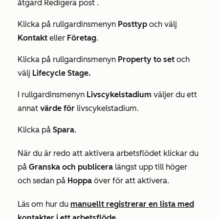
åtgärd
Redigera post
.
Klicka på rullgardinsmenyn
Posttyp
och välj
Kontakt
eller
Företag
.
Klicka på rullgardinsmenyn
Property to set
och
välj
Lifecycle Stage.
I rullgardinsmenyn
Livscykelstadium
väljer du ett
annat
värde för
livscykelstadium.
Klicka på
Spara
.
När du är redo att aktivera arbetsflödet klickar du
på
Granska och publicera
längst upp till höger
och sedan på
Hoppa
över för att aktivera.
Läs om hur du
manuellt registrerar en lista med
kontakter i ett arbetsflöde
.