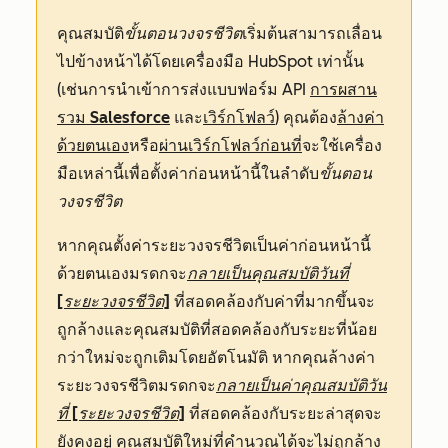
คุณสมบัติ
ขั้นตอนวงจรชีวิต
เริ่มต้นสามารถเลื่อน
ไปข้างหน้าได้โดยเครื่องมือ HubSpot เท่านั้น
(เช่นการนำเข้าการส่งแบบฟอร์ม API
การผสาน
รวม Salesforce
และ
เวิร์กโฟลว์
) คุณต้อง
ล้างค่า
ด้วยตนเอง
หรือ
ผ่านเวิร์กโฟลว์ก่อนที่
จะใช้เครื่อง
มือเหล่านี้เพื่อตั้งค่าก่อนหน้านี้ในลำดับ
ขั้นตอน
วงจรชีวิต
หากคุณตั้งค่าระยะวงจรชีวิตเป็นค่าก่อนหน้านี้
ด้วยตนเองมรดกจะ
กลายเป็นคุณสมบัติวันที่
[ระยะวงจรชีวิต]
ที่สอดคล้องกับค่าที่มากขึ้นจะ
ถูกล้างและคุณสมบัติที่สอดคล้องกับระยะที่น้อย
กว่าใหม่จะถูกเติมโดยอัตโนมัติ หากคุณล้างค่า
ระยะวงจรชีวิตมรดกจะ
กลายเป็นค่าคุณสมบัติวัน
ที่ [ระยะวงจรชีวิต]
ที่สอดคล้องกับระยะล่าสุดจะ
ยังคงอยู่
คุณสมบัติใหม่ที่คำนวณ
ได้จะไม่ถูกล้าง