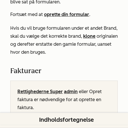
blive sat på formularen.
Fortsæt med at
oprette din formular
.
Hvis du vil bruge formularen under et andet Brand,
skal du vælge det korrekte brand,
klone
originalen
og derefter erstatte den gamle formular, uanset
hvor den bruges.
Fakturaer
Rettighederne Super
admin
eller Opret
faktura er nødvendige for at oprette en
faktura.
Indholdsfortegnelse
Rettighederne Super
admin
eller
Rediger