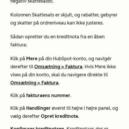
negativ skattesaldo.
Kolonnen
Skattesats
er skjult, og rabatter, gebyrer
og skatter på ordreniveau kan ikke justeres.
Sådan opretter du en kreditnota fra en åben
faktura:
Klik på
Mere
på din HubSpot-konto, og navigér
derefter til
Omsætning
>
Faktura
. Hvis
Mere
ikke
vises på din konto, skal du navigere direkte til
Omsætning
>
Faktura
.
Klik på
fakturaens nummer
.
Klik på
Handlinger
øverst til højre i højre panel, og
vælg derefter
Opret kreditnota
.
Konfigurer kreditnotaen
. Kreditnotaer, der er