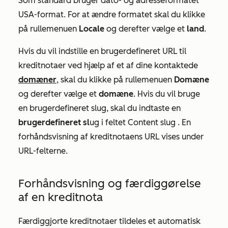
Som standard bruger dato- og adresseformatet
USA-format. For at ændre formatet skal du klikke
på rullemenuen
Locale
og derefter vælge et
land
.
Hvis du vil indstille en brugerdefineret URL til
kreditnotaer ved hjælp af et af dine kontaktede
domæner
, skal du klikke på rullemenuen
Domæne
og derefter vælge et
domæne
. Hvis du vil bruge
en brugerdefineret slug, skal du indtaste en
brugerdefineret sl
ug i feltet
Content slug
. En
forhåndsvisning af kreditnotaens URL vises under
URL-felterne.
Forhåndsvisning og færdiggørelse
af en kreditnota
Færdiggjorte kreditnotaer tildeles et automatisk