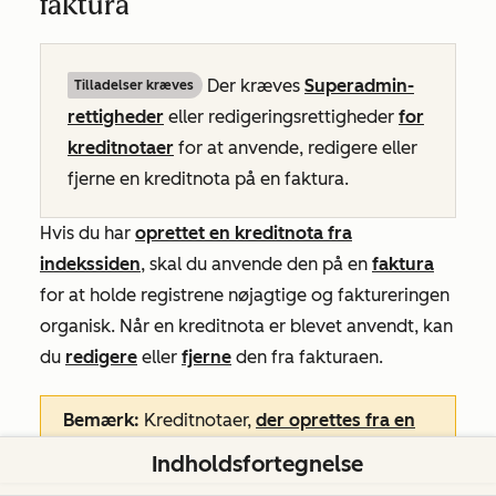
faktura
Der kræves
Superadmin-
Tilladelser kræves
rettigheder
eller redigeringsrettigheder
for
kreditnotaer
for at anvende, redigere eller
fjerne en kreditnota på en faktura.
Hvis du har
oprettet en kreditnota fra
indekssiden
, skal du anvende den på en
faktura
for at holde registrene nøjagtige og faktureringen
organisk. Når en kreditnota er blevet anvendt, kan
du
redigere
eller
fjerne
den fra fakturaen.
Bemærk:
Kreditnotaer,
der oprettes fra en
faktura
, anvendes automatisk på den
Indholdsfortegnelse
pågældende faktura.