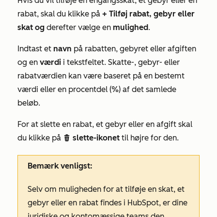
Hvis du vil tilføje en engangsskat, et gebyr eller en
rabat, skal du klikke på
+ Tilføj rabat, gebyr eller
skat og
derefter vælge en
mulighed
.
Indtast et
navn
på rabatten, gebyret eller afgiften
og en
værdi
i tekstfeltet. Skatte-, gebyr- eller
rabatværdien kan være baseret på en bestemt
værdi eller en procentdel (%) af det samlede
beløb.
For at slette en rabat, et gebyr eller en afgift skal
du klikke på
slette-ikonet
til højre for den.
delete
Bemærk venligst:
Selv om muligheden for at tilføje en skat, et
gebyr eller en rabat findes i HubSpot, er dine
juridiske og kontomæssige teams den