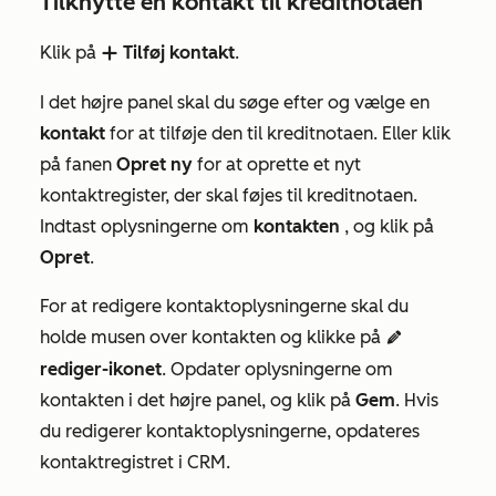
Tilknytte en kontakt til kreditnotaen
Klik på
Tilføj kontakt
.
add
I det højre panel skal du søge efter og vælge en
kontakt
for at tilføje den til kreditnotaen. Eller klik
på fanen
Opret ny
for at oprette et nyt
kontaktregister, der skal føjes til kreditnotaen.
Indtast oplysningerne om
kontakten
, og klik på
Opret
.
For at redigere kontaktoplysningerne skal du
holde musen over kontakten og klikke på
edit
rediger-ikonet
. Opdater oplysningerne om
kontakten i det højre panel, og klik på
Gem
. Hvis
du redigerer kontaktoplysningerne, opdateres
kontaktregistret i CRM.