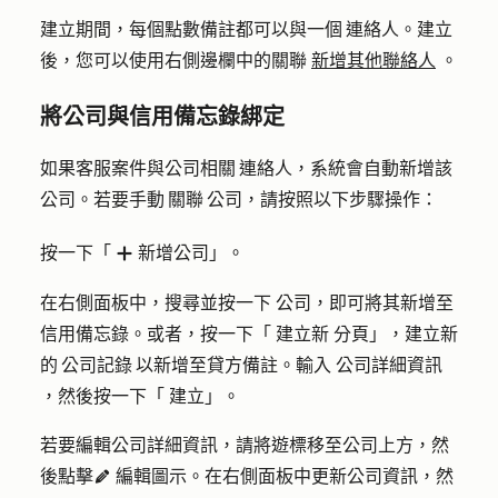
建立期間，每個點數備註都可以與一個 連絡人。建立
後，您可以使用右側邊欄中的關聯
新增其他聯絡人
。
將公司與信用備忘錄綁定
如果客服案件與公司相關 連絡人，系統會自動新增該
公司。若要手動 關聯 公司，請按照以下步驟操作：
按一下「
新增公司
」。
add
在右側面板中，搜尋並按一下
公司
，即可將其新增至
信用備忘錄。或者，按一下「
建立新
分頁」，建立新
的 公司記錄 以新增至貸方備註。輸入
公司詳細資訊
，然後按一下「
建立
」。
若要編輯公司詳細資訊，請將遊標移至公司上方，然
後點擊
編輯圖示
。在右側面板中更新公司資訊，然
edit