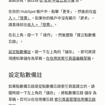
整銷售稅，請改為
從 發票 中建立貸方備
註。
在你的 HubSpot 帳戶中，點擊
「更多」
，然後前往
收
入
>
「發票」
。如果你的帳戶中沒有顯示
「更多」
，
請直接前往
收入
>
「發票」
。
在右上角，按一下「
操作
」，然後選取「
建立點數備
忘錄
」。
設定點數備註
。按一下左上角的「
儲存」
，即可將貸
項通知單儲存為草稿。
在信用狀索引頁面編輯草稿
。
設定點數備註
如果點數備忘錄是從點數備忘錄索引頁面建立的，請
隨時按一下左上角的「儲存」，將點數備忘錄
儲存
為
草稿。您可以在信用備忘錄
索引頁面管理信用備忘錄