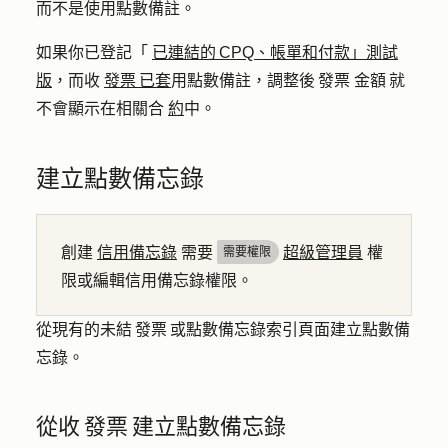
而不是使用點數備註。
如果你已登記「
已連結的 CPQ、帳單和付款」測試
版
，而收
發票 已套
用點數備註，調整後 發票 金額 就
不會顯示在相關合
約
中。
建立點數備忘錄
創建
信用備忘錄
需要
超級管理員
權
需要權限
限或編輯信用備忘錄權限。
從現有的未結 發票 或點數備忘錄索引頁面建立點數備
忘錄。
從收 發票 建立點數備忘錄