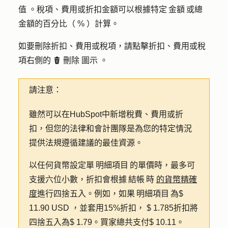
值
。稅項、費用或折扣金額可以根據特定 金額 或總
金額的百分比（ % ）計算。
如要刪除折扣、費用或稅項，請點擊折扣、費用或稅
項右側的
刪除
圖示
。
delete
請注意：
雖然可以在HubSpot中新增稅費、費用或折
扣，但您的法律和會計團隊是為您的特定情況
提供法規遵循建議的最佳資源。
以任何貨幣設定單 明細項目 的單價時，最多可
支援六位小數，折扣會根據 結帳 時
的貨幣精確
度
進行四捨五入。例如，如果 明細項目 為$
11.90 USD ，並套用15%折扣， $ 1.785折扣將
四捨五入為$ 1.79。買家總共支付$ 10.11。