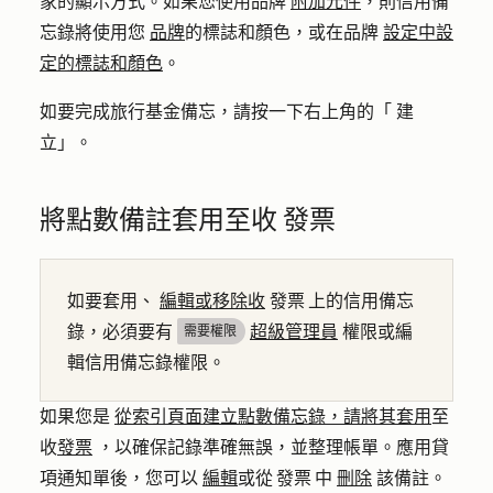
家的顯示方式。如果您使用品牌
附加元件
，則信用備
忘錄將使用您
品牌
的標誌和顏色，或在品牌
設定中設
定的標誌和顏色
。
如要完成旅行基金備忘，請按一下右上角的「
建
立
」。
將點數備註套用至收 發票
如要套用、
編輯或移除收
發票 上的信用備忘
錄，必須要有
超級管理員
權限或編
需要權限
輯信用備忘錄權限。
如果您是
從索引頁面建立點數備忘錄，請將其套用
至
收
發票
，以確保記錄準確無誤，並整理帳單。應用貸
項通知單後，您可以
編輯
或從 發票 中
刪除
該備註。