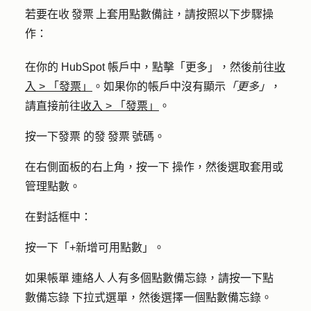
若要在收 發票 上套用點數備註，請按照以下步驟操
作：
在你的 HubSpot 帳戶中，點擊
「更多」
，然後前往
收
入
>
「發票」
。如果你的帳戶中沒有顯示
「更多」
，
請直接前往
收入
>
「發票」
。
按一下
發票
的發 發票 號碼。
在右側面板的右上角，按一下
操作
，然後選取
套用或
管理點數
。
在對話框中：
按一下「
+
新增可用點數
」。
如果帳單 連絡人 人有多個點數備忘錄，請按一下點
數備忘錄
下拉式選單，然後選擇一個點
數備忘錄
。