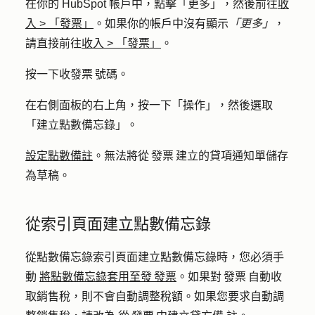
在你的 HubSpot 帳戶中，點擊
「更多」
，然後前往
收
入
>
「發票」
。如果你的帳戶中沒有顯示
「更多」
，
請直接前往
收入
>
「發票」
。
按一下收
發票 號碼
。
在右側面板的右上角，按一下「
操作
」，然後選取
「
建立點數備忘錄
」。
設定點數備註
。無法將從 發票 建立的貸項通知單儲存
為草稿。
從索引頁面建立點數備忘錄
從點數備忘錄索引頁面建立點數備忘錄時，您必須手
動
將點數備忘錄套用至發 發票
。如果對 發票 自動收
取銷售稅，則不會自動調整稅額。如果您要求自動調