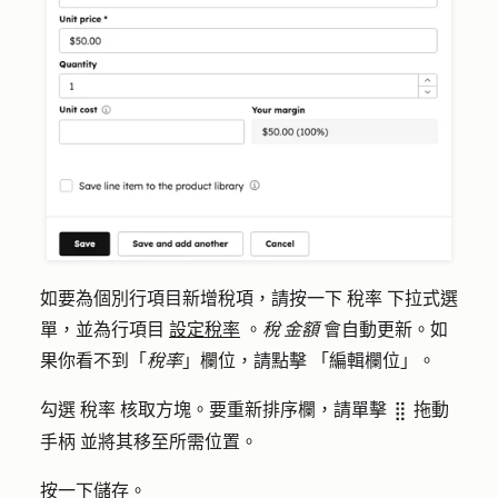
如要為個別行項目新增稅項，請按一下
稅率
下拉式選
單，並為行項目
設定稅率
。
稅 金額
會自動更新。如
果你看不到「
稅率
」欄位，請點擊
「編輯欄
位」。
勾選
稅率
核取方塊。要重新排序欄，請單擊
拖動
dragHandle
手柄
並將其移至所需位置。
按一下
儲存
。