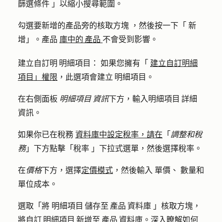
篩選條件
」以縮小搜尋範圍。
勾選要新增的產品旁的核取方塊
，然後按一下「
新
增
」。產品
庫中的 產品
不會受到影響。
建立自訂明 明細項目：
如果您擁有「
建立自訂明細
項目」權限
，此選項會建立 明細項目。
在右側面板
明細項目 資訊
下方，輸入
明細項目 詳細
資訊
。
如果你已在稅務
資料庫中設定稅率，請在
「
調整和稅
務
」下方點擊「
稅率
」下拉式選單，然後選擇稅
率
。
在
價格
下方，選擇
定價模式
，然後輸入
單價
、
數量和
單位成本
。
選取「將
明細項目 儲存至 產品 資料庫
」核取方塊，
將自訂 明細項目 新增至 產品 資料庫。深入瞭解如何