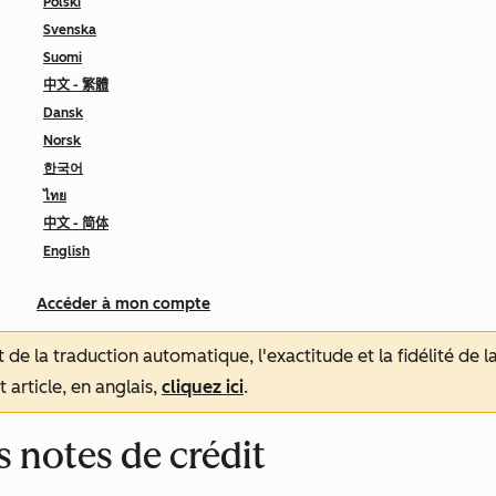
Polski
Svenska
Suomi
中文 - 繁體
Dansk
Norsk
한국어
ไทย
中文 - 简体
English
Accéder à mon compte
tat de la traduction automatique, l'exactitude et la fidélité de
 article, en anglais,
cliquez ici
.
s notes de crédit