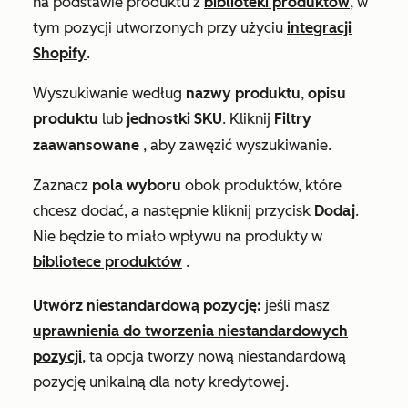
na podstawie produktu z
biblioteki produktów
, w
tym pozycji utworzonych przy użyciu
integracji
Shopify
.
Wyszukiwanie według
nazwy produktu
,
opisu
produktu
lub
jednostki SKU
. Kliknij
Filtry
zaawansowane
, aby zawęzić wyszukiwanie.
Zaznacz
pola wyboru
obok produktów, które
chcesz dodać, a następnie kliknij przycisk
Dodaj
.
Nie będzie to miało wpływu na produkty w
bibliotece produktów
.
Utwórz niestandardową pozycję:
jeśli masz
uprawnienia do tworzenia niestandardowych
pozycji
, ta opcja tworzy nową niestandardową
pozycję unikalną dla noty kredytowej.