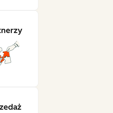
tnerzy
zedaż