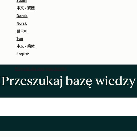
Suomi
中文 - 繁體
Dansk
Norsk
한국어
ไทย
中文 - 简体
English
Przejdź do mojego konta
Przeszukaj bazę wiedzy