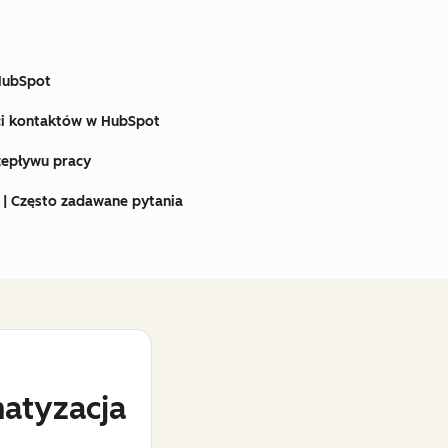
HubSpot
i kontaktów w HubSpot
zepływu pracy
 | Często zadawane pytania
atyzacja