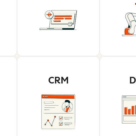
CRM
D