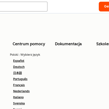
Ge
Centrum pomocy
Dokumentacja
Szkole
Polski
: Wybierz język
Español
Deutsch
日本語
Português
Français
Nederlands
Italiano
Svenska