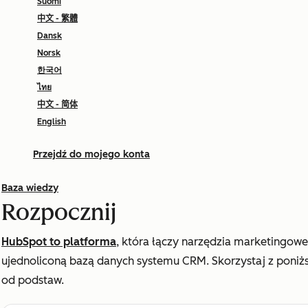
Suomi
中文 - 繁體
Dansk
Norsk
한국어
ไทย
中文 - 简体
English
Przejdź do mojego konta
Baza wiedzy
Rozpocznij
HubSpot to platforma
, która łączy narzędzia marketingowe
ujednoliconą bazą danych systemu CRM. Skorzystaj z poniż
od podstaw.