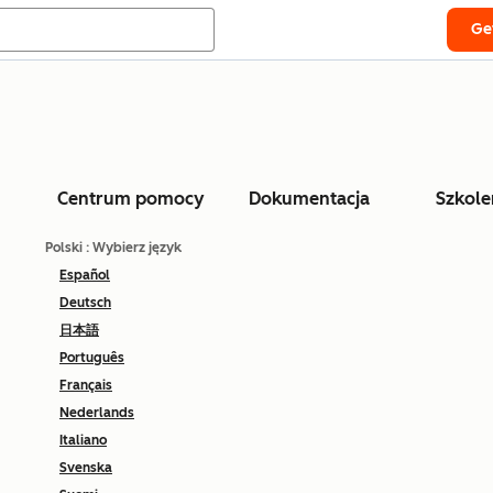
Ge
Centrum pomocy
Dokumentacja
Szkole
Polski
: Wybierz język
Español
Deutsch
日本語
Português
Français
Nederlands
Italiano
Svenska