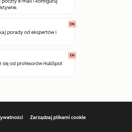
poczty e-mail i konfiguruj
ektywne.
EN
aj porady od ekspertów i
EN
cz się od profesorów HubSpot
rywatności
Zarządzaj plikami cookie