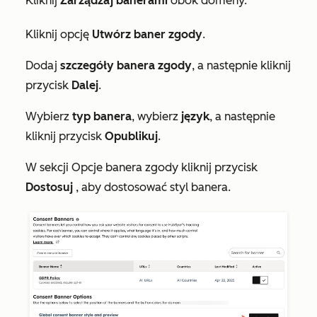
Kliknij
Zarządzaj banerami
obok domeny.
Kliknij opcję
Utwórz baner zgody
.
Dodaj
szczegóły banera zgody
, a następnie kliknij
przycisk
Dalej
.
Wybierz
typ banera
, wybierz
język
, a następnie
kliknij przycisk
Opublikuj
.
W sekcji
Opcje banera zgody
kliknij przycisk
Dostosuj
, aby dostosować styl banera.