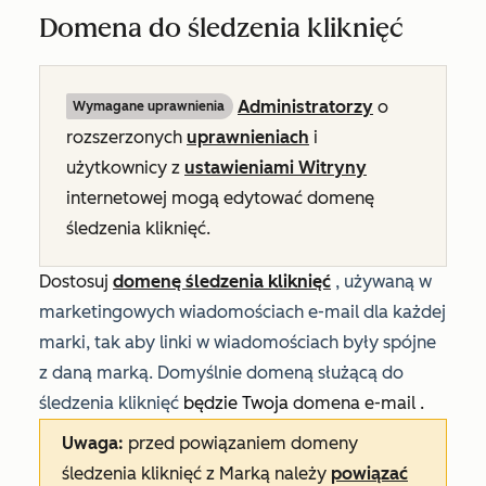
Domena do śledzenia kliknięć
Administratorzy
o
Wymagane uprawnienia
rozszerzonych
uprawnieniach
i
użytkownicy
z
ustawieniami Witryny
internetowej
mogą
edytować domenę
śledzenia kliknięć.
Dostosuj
domenę śledzenia kliknięć
, używaną w
marketingowych wiadomościach e-mail dla każdej
marki, tak aby linki w wiadomościach były spójne
z daną marką. Domyślnie domeną służącą do
śledzenia kliknięć
będzie Twoja
domena e-mail
.
Uwaga:
przed powiązaniem domeny
śledzenia kliknięć z Marką należy
powiązać