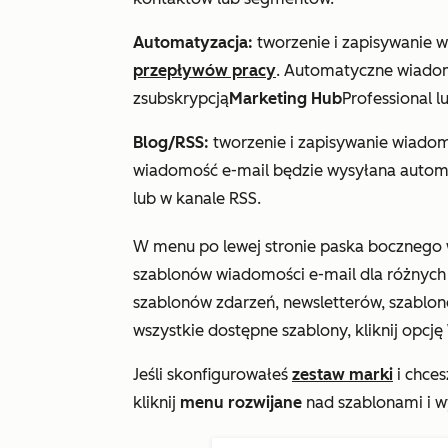
Automatyzacja:
tworzenie i zapisywanie 
przepływów pracy
. Automatyczne wiadom
z
subskrypcją
Marketing Hub
Professional
l
Blog/RSS:
tworzenie i zapisywanie wiado
wiadomość e-mail będzie wysyłana automa
lub w kanale RSS.
W menu po lewej stronie paska bocznego
szablonów wiadomości e-mail dla różnych
szablonów zdarzeń, newsletterów, szablon
wszystkie dostępne szablony, kliknij opcję
Jeśli
skonfigurowałeś
zestaw marki
i chces
kliknij
menu rozwijane
nad szablonami i w