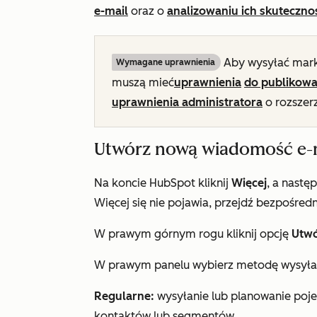
e-mail
oraz o
analizowaniu ich skuteczno
Aby wysyłać mark
Wymagane uprawnienia
muszą mieć
uprawnienia
do publikowa
uprawnienia administratora
o rozsze
Utwórz nową wiadomość e-
Na koncie HubSpot kliknij
Więcej
, a nastę
Więcej
się nie pojawia, przejdź bezpośredn
W prawym górnym rogu kliknij opcję
Utwó
W prawym panelu wybierz metodę wysyła
Regularne:
wysyłanie lub planowanie poj
kontaktów lub segmentów.