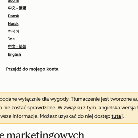
Suomi
中文 - 繁體
Dansk
Norsk
한국어
ไทย
中文 - 简体
English
Przejdź do mojego konta
t podane wyłącznie dla wygody. Tłumaczenie jest tworzone 
nie zostać sprawdzone. W związku z tym, angielska wersja 
owsze informacje. Możesz uzyskać do niej dostęp
tutaj
.
ie marketingowych