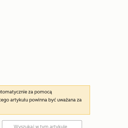
automatycznie za pomocą
tego artykułu powinna być uważana za