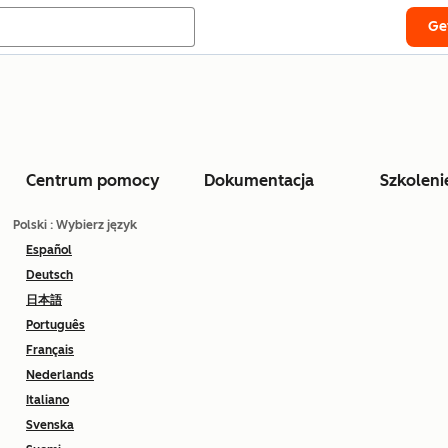
Ge
Centrum pomocy
Dokumentacja
Szkoleni
Polski
: Wybierz język
Español
Deutsch
日本語
Português
Français
Nederlands
Italiano
Svenska