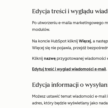
Edycja treści i wyglądu wia
Po utworzeniu e-maila marketingowego moż
modułów.
Na koncie HubSpot kliknij
Więcej
, a nastę
Więcej
się nie pojawia, przejdź bezpośredn
Kliknij
nazwę
przygotowanej wiadomości 
Edytuj treść i wygląd wiadomości e-mail
.
Edycja informacji o wysyłan
Możesz ustawić temat wiadomości e-mail i
adres, który będzie wyświetlany jako nada