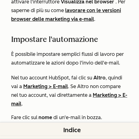
attivare l'interruttore
Visualizza nel browser
. Per
saperne di più su come
lavorare con le versioni
browser delle marketing via e-mail
.
Impostare l'automazione
È possibile impostare semplici flussi di lavoro per
automatizzare le azioni dopo l'invio dell'e-mail.
Nel tuo account HubSpot, fai clic su
Altro
, quindi
vai a
Marketing
>
E-mail
. Se
Altro
non compare
nel tuo account, vai direttamente a
Marketing
>
E-
mail
.
Fare clic sul
nome
di un'e-mail in bozza.
Indice
Nella barra laterale sinistra, fare clic sull'icona
workflows