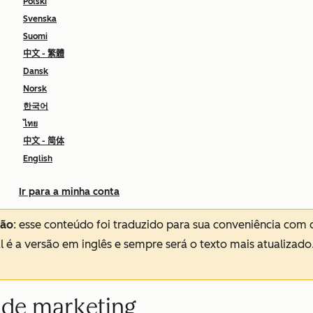
Polski
Svenska
Suomi
中文 - 繁體
Dansk
Norsk
한국어
ไทย
中文 - 简体
English
Ir para a minha conta
ção
: esse conteúdo foi traduzido para sua conveniência com 
al é a versão em inglês e sempre será o texto mais atualizado
s de marketing