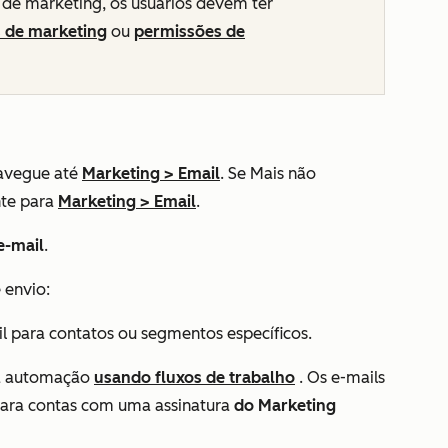
 de marketing, os usuários devem ter
s de marketing
ou
permissões de
avegue até
Marketing
>
Email
. Se
Mais
não
nte para
Marketing
>
Email
.
e-mail
.
 envio:
l para contatos ou segmentos específicos.
ra automação
usando fluxos de trabalho
. Os e-mails
para contas com uma assinatura
do Marketing