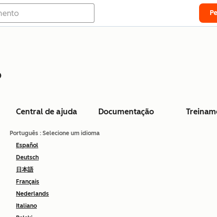
P
o
Central de ajuda
Documentação
Treinam
Português
: Selecione um idioma
Español
Deutsch
日本語
Français
Nederlands
Italiano