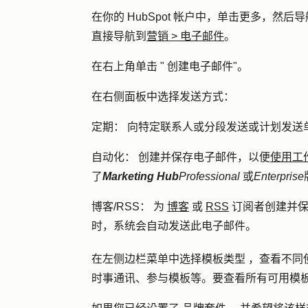
在你的 HubSpot 帐户中，单击
更多
，然后导
直接导航到
营销
>
电子邮件
。
在右上角单击 "
创建电子邮件
"。
在右侧面板中选择发送方式：
定期：
向特定联系人或分段发送或计划发送
自动化：
创建并保存电子邮件，以便
使用工
了
Marketing Hub
Professional
或
Enterprise
博客/RSS：
为
博客
或
RSS
订阅者创建并保
时，系统会自动发送此电子邮件。
在左侧边栏菜单中选择
模板类型
，查看不同
时事通讯、参与模板等。要查看所有可用模板