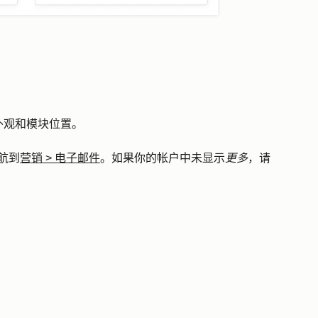
。
外观和模块位置。
航到
营销
>
电子邮件
。如果你的帐户中未显示
更多
，请