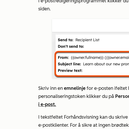
I e-postredigeringsprogrammet klikker d
siden.
Skriv inn en
emnelinje
for e-posten i
feltet
personaliseringstoken klikker du på
Perso
i e-post.
I
tekstfeltet Forhåndsvisning
kan du skrive
e-postklienter. For å sikre at ingen brødt