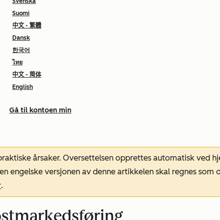
Svenska
Suomi
中文 - 繁體
Dansk
한국어
ไทย
中文 - 简体
English
Gå til kontoen min
 praktiske årsaker. Oversettelsen opprettes automatisk ved 
. Den engelske versjonen av denne artikkelen skal regnes so
r
.
ostmarkedsføring