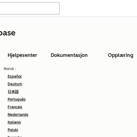
base
Hjelpesenter
Dokumentasjon
Opplæring
Norsk
:
Español
Deutsch
日本語
Português
Français
Nederlands
Italiano
Polski