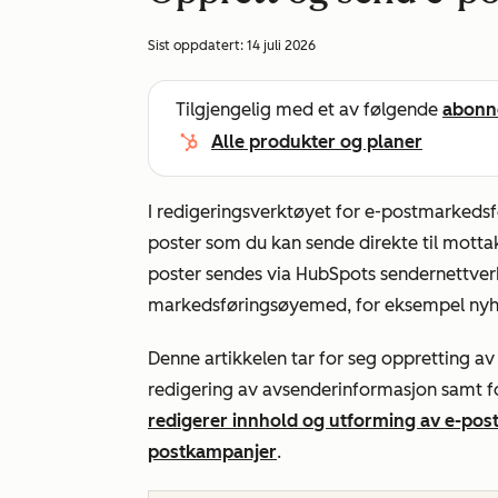
Sist oppdatert:
14 juli 2026
Tilgjengelig med et av følgende
abonn
Alle produkter og planer
I redigeringsverktøyet for e-postmarkeds
poster som du kan sende direkte til motta
poster sendes via HubSpots sendernettve
markedsføringsøyemed, for eksempel nyhe
Denne artikkelen tar for seg oppretting a
redigering av avsenderinformasjon samt f
redigerer innhold og utforming av e-pos
postkampanjer
.