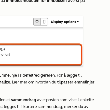
u på
innholdsmodulen for innboksen
øverst på
 Emnelinje i sidefeltredigereren
. For å legge til
nalize
.
Lær mer om hvordan du
tilpasser emnelinjer
 inn et
sammendrag
av e-posten som vises i enkelte
ekst legges til i kortere sammendrag, merker du av