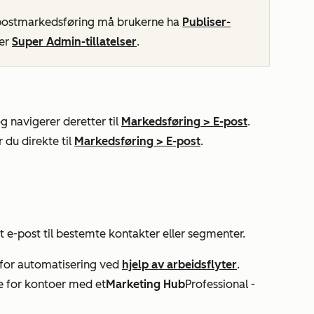
postmarkedsføring må brukerne ha
Publiser-
ler
Super Admin-tillatelser
.
g navigerer deretter til
Markedsføring
>
E-post
.
 du direkte til
Markedsføring
>
E-post
.
t e-post til bestemte kontakter eller segmenter.
 for automatisering ved
hjelp av arbeidsflyter
.
ge for kontoer med et
Marketing Hub
Professional
-