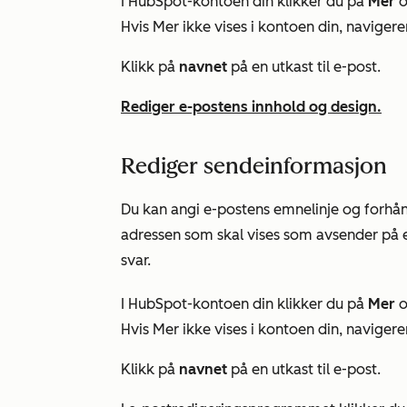
I HubSpot-kontoen din klikker du på
Mer
o
Hvis
Mer
ikke vises i kontoen din, navigerer
Klikk på
navnet
på en utkast til e-post.
Rediger e-postens innhold og design.
Rediger sendeinformasjon
Du kan angi e-postens emnelinje og forhån
adressen som skal vises som avsender på 
svar.
I HubSpot-kontoen din klikker du på
Mer
o
Hvis
Mer
ikke vises i kontoen din, navigerer
Klikk på
navnet
på en utkast til e-post.