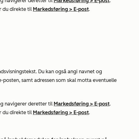
g navigerer deretter til
Markedsføring
>
E-post
.
 du direkte til
Markedsføring
>
E-post
.
dsvisningstekst. Du kan også angi navnet og
e-posten, samt adressen som skal motta eventuelle
g navigerer deretter til
Markedsføring
>
E-post
.
 du direkte til
Markedsføring
>
E-post
.