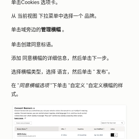
单击
Cookies
选项卡。
从
当前视图
下拉菜单中选择一个
品牌
。
单击域旁边的
管理横幅
。
单击
创建同意标语
。
添加
同意横幅的详细信息
，然后单击
下一步
。
选择
横幅类型
，选择
语言
，然后单击 "
发布"
。
在 "
同意横幅选项
"下单击 "
自定义
"自定义横幅的样
式。