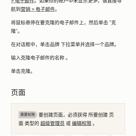
>
电子邮件
。如果你的帐户中未显示
更多
，请直接导
航到
营销
>
电子邮件
。
将鼠标悬停在要克隆的电子邮件上，然后单击 "
克
隆"
。
在对话框中，单击
品牌
下拉菜单并选择一个
品牌
。
输入克隆电子邮件的
名称
。
单击
克隆
。
页面
要创建页面，必须获得
所要创建
页
需要权限
面
类型的
超级管理员
或
编辑权限
。