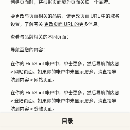
创建页面
时，将根据页面域为页面关联一个品牌。
要更改与页面相关的品牌，请更改页面 URL 中的域名
设置。了解有关
更改页面 URL 的
更多信息。
查看与品牌相关的不同页面：
导航至您的内容：
在你的 HubSpot 帐户中，单击
更多
，然后导航到
内容
>
网站页面
。如果你的帐户中未显示
更多
，请直接导
航到
内容
>
网站页面
。
在你的 HubSpot 帐户中，单击
更多
，然后导航到
内容
>
登陆页面
。如果你的帐户中未显示
更多
，请直接导
航到
内容
>
登陆页面
。
目录
在右上角，单击您的
个人照片
，将鼠标悬停在
品牌