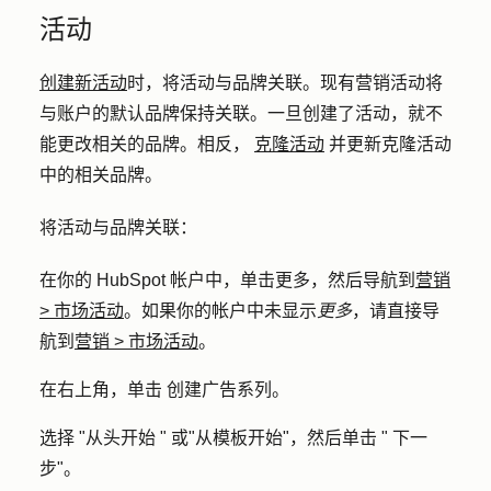
活动
创建新活动
时，将活动与品牌关联。现有营销活动将
与账户的默认品牌保持关联。一旦创建了活动，就不
能更改相关的品牌。相反，
克隆活动
并更新克隆活动
中的相关品牌。
将活动与品牌关联：
在你的 HubSpot 帐户中，单击
更多
，然后导航到
营销
>
市场活动
。如果你的帐户中未显示
更多
，请直接导
航到
营销
>
市场活动
。
在右上角，单击
创建广告系列
。
选择 "
从头开始 "
或
"从模板开始
"，然后单击 "
下一
步
"。