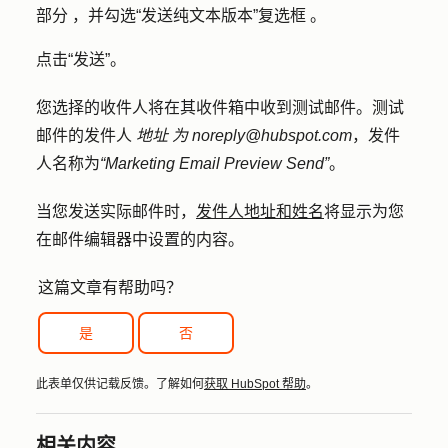
部分
，并勾选
“发送纯文本版本”复选框
。
点击
“发送”
。
您选择的收件人将在其收件箱中收到测试邮件。测试
邮件的发件人
地址
为
noreply@hubspot.com
，发件
人名称为
“Marketing Email Preview Send”
。
当您发送实际邮件时，
发件人地址和姓名
将显示为您
在邮件编辑器中设置的内容。
这篇文章有帮助吗？
是
否
此表单仅供记载反馈。了解如何
获取 HubSpot 帮助
。
相关内容