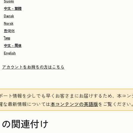
Suomi
中文 - 繁體
Dansk
Norsk
한국어
ไทย
中文 - 简体
English
アカウントをお持ちの方はこちら
ポート情報を少しでも早くお客さまにお届けするため、本コン
確な最新情報については
本コンテンツの英語版
をご覧ください
トの関連付け