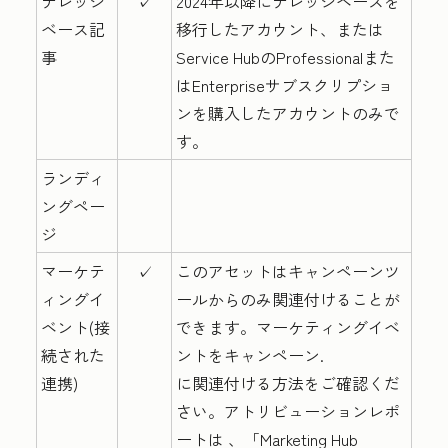
ナレッジ
✓
2024年以降
に
ナレッジベースを
ベース記
移行したアカウント、または
事
Service
Hub
の
Professional
また
は
Enterprise
サブスクリプショ
ンを購入したアカウントのみで
す。
ランディ
ングペー
ジ
マーケテ
✓
このアセットはキャンペーンツ
ィングイ
ールからのみ関連付けることが
ベント(接
できます。マーケティングイベ
続された
ントをキャンペーン.
連携)
に関連付ける方法をご確認くだ
さい。アトリビューションレポ
ートは
、「Marketing Hub