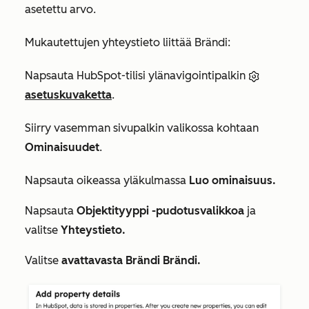
asetettu arvo.
Mukautettujen yhteystieto liittää Brändi:
Napsauta HubSpot-tilisi ylänavigointipalkin
asetuskuvaketta
.
Siirry vasemman sivupalkin valikossa kohtaan
Ominaisuudet
.
Napsauta oikeassa yläkulmassa
Luo ominaisuus.
Napsauta
Objektityyppi -pudotusvalikkoa
ja
valitse
Yhteystieto.
Valitse
avattavasta Brändi
Brändi.