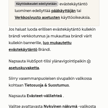
evästekäytäntö
Käyttöoikeudet edellytetään
luominen edellyttää
pääkäyttäjän
tai
Verkkosivusto asetusten
käyttöoikeuksia.
Jos haluat luoda erillisen evästekäytäntö kullekin
brändi verkkotunnus ja mukauttaa brändi värit
kullekin bannerille,
luo mukautettu
evästekäytäntö
Brändi.
Napsauta HubSpot-tilisi ylänavigointipalkin
asetuskuvaketta
.
Siirry vasemmanpuoleisen sivupalkin valikossa
kohtaan
Tietosuoja & Suostumus
.
Napsauta
Evästeet-välilehteä
.
Valitse avattavasta
Nykyinen näkymä
-valikosta