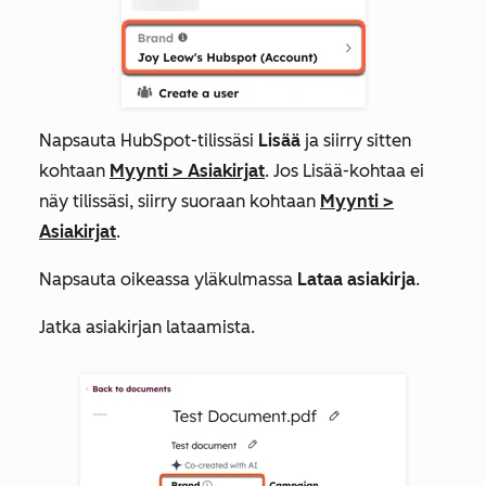
Napsauta HubSpot-tilissäsi
Lisää
ja siirry sitten
kohtaan
Myynti
>
Asiakirjat
. Jos
Lisää
-kohtaa ei
näy tilissäsi, siirry suoraan kohtaan
Myynti
>
Asiakirjat
.
Napsauta oikeassa yläkulmassa
Lataa asiakirja
.
Jatka asiakirjan lataamista.