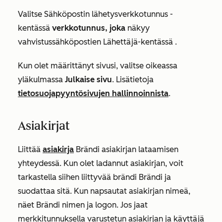
Valitse
Sähköpostin lähetysverkkotunnus -
kentässä
verkkotunnus, joka
näkyy
vahvistussähköpostien
Lähettäjä-kentässä
.
Kun olet määrittänyt sivusi, valitse oikeassa
yläkulmassa
Julkaise sivu
. Lisätietoja
tietosuojapyyntösivujen hallinnoinnista
.
Asiakirjat
Liittää
asiakirja
Brändi asiakirjan lataamisen
yhteydessä. Kun olet ladannut asiakirjan, voit
tarkastella siihen liittyvää brändi
Brändi
ja
suodattaa sitä. Kun napsautat asiakirjan nimeä,
näet Brändi nimen ja logon. Jos jaat
merkkitunnuksella varustetun asiakirjan ja käyttäjä