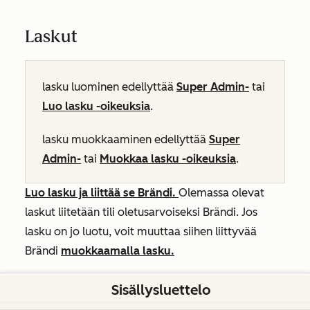
Laskut
lasku luominen edellyttää
Super Admin-
tai
Luo lasku -oikeuksia
.
lasku muokkaaminen edellyttää
Super
Admin-
tai
Muokkaa lasku -oikeuksia
.
Luo lasku ja
liittää se Brändi.
Olemassa olevat
laskut liitetään tili oletusarvoiseksi Brändi. Jos
lasku on jo luotu, voit muuttaa siihen liittyvää
Brändi
muokkaamalla lasku.
Sisällysluettelo
Markkinointisähköpostit