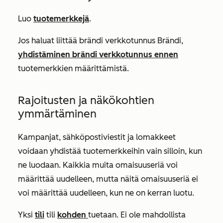
Luo
tuotemerkkejä
.
Jos haluat liittää brändi verkkotunnus Brändi,
yhdistäminen brändi verkkotunnus ennen
tuotemerkkien määrittämistä.
Rajoitusten ja näkökohtien
ymmärtäminen
Kampanjat, sähköpostiviestit ja lomakkeet
voidaan yhdistää tuotemerkkeihin vain silloin, kun
ne luodaan. Kaikkia muita omaisuuseriä voi
määrittää uudelleen, mutta näitä omaisuuseriä ei
voi määrittää uudelleen, kun ne on kerran luotu.
Yksi
tili
tili
kohden
tuetaan. Ei ole mahdollista