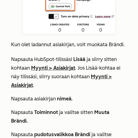
Kun olet ladannut asiakirjan, voit muokata Brändi.
Napsauta HubSpot-tilissäsi
Lisää
ja siirry sitten
kohtaan
Myynti
>
Asiakirjat
. Jos
Lisää
-kohtaa ei
näy tilissäsi, siirry suoraan kohtaan
Myynti
>
Asiakirjat
.
Napsauta asiakirjan
nimeä
.
Napsauta
Toiminnot
ja valitse sitten
Muuta
Brändi.
Napsauta
pudotusvalikkoa Brändi
ja valitse