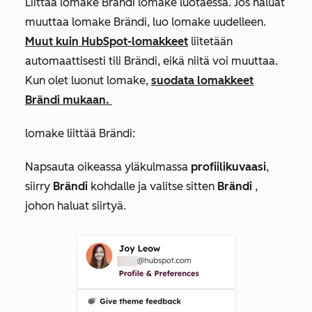
Liittää lomake Brändi lomake luotaessa. Jos haluat
muuttaa lomake Brändi, luo lomake uudelleen.
Muut kuin HubSpot-lomakkeet
liitetään
automaattisesti tili Brändi, eikä niitä voi muuttaa.
Kun olet luonut lomake,
suodata lomakkeet
Brändi mukaan.
lomake liittää Brändi:
Napsauta oikeassa yläkulmassa
profiilikuvaasi
,
siirry
Brändi
kohdalle ja valitse sitten
Brändi
,
johon haluat siirtyä.