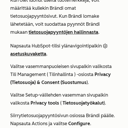
Kun olet luonut useita tuotemerkkejä, voit
määrittää kullekin Brändi omat
tietosuojapyyntösivut. Kun Brändi lomake
lähetetään, voit suodattaa pyynnöt Brändi
mukaan
tietosuojapyyntöjen hallinnasta
.
Napsauta HubSpot-tilisi ylänavigointipalkin
asetuskuvaketta
.
Valitse
vasemmanpuoleisen sivupalkin valikosta
Tili Management
(
Tilinhallinta
) -osiosta
Privacy
(Tietosuoja) & Consent (Suostumus
).
Valitse Setup-välilehden vasemman sivupalkin
valikosta
Privacy tools
(
Tietosuojatyökalut
).
Siirry
tietosuojapyyntösivun
osiossa
Brändi päälle.
Napsauta
Actions
ja valitse
Configure
.