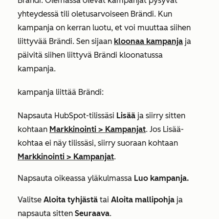
Brändi. Olemassa olevat kampanjat pysyvät
yhteydessä tili oletusarvoiseen Brändi. Kun
kampanja on kerran luotu, et voi muuttaa siihen
liittyvää Brändi. Sen sijaan
kloonaa kampanja
ja
päivitä siihen liittyvä Brändi kloonatussa
kampanja.
kampanja liittää Brändi:
Napsauta HubSpot-tilissäsi
Lisää
ja siirry sitten
kohtaan
Markkinointi
>
Kampanjat
. Jos
Lisää
-
kohtaa ei näy tilissäsi, siirry suoraan kohtaan
Markkinointi
>
Kampanjat
.
Napsauta oikeassa yläkulmassa
Luo kampanja.
Valitse
Aloita tyhjästä
tai
Aloita mallipohja
ja
napsauta sitten
Seuraava
.