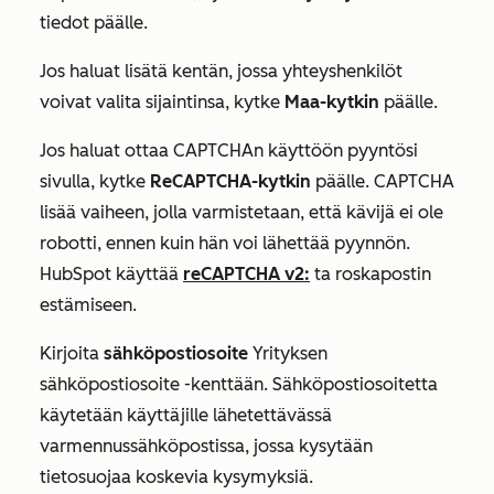
tiedot päälle.
Jos haluat lisätä kentän, jossa yhteyshenkilöt
voivat valita sijaintinsa, kytke
Maa-kytkin
päälle.
Jos haluat ottaa CAPTCHAn käyttöön pyyntösi
sivulla, kytke
ReCAPTCHA-kytkin
päälle. CAPTCHA
lisää vaiheen, jolla varmistetaan, että kävijä ei ole
robotti, ennen kuin hän voi lähettää pyynnön.
HubSpot käyttää
reCAPTCHA v2:
ta roskapostin
estämiseen.
Kirjoita
sähköpostiosoite
Yrityksen
sähköpostiosoite
-kenttään. Sähköpostiosoitetta
käytetään käyttäjille lähetettävässä
varmennussähköpostissa, jossa kysytään
tietosuojaa koskevia kysymyksiä.