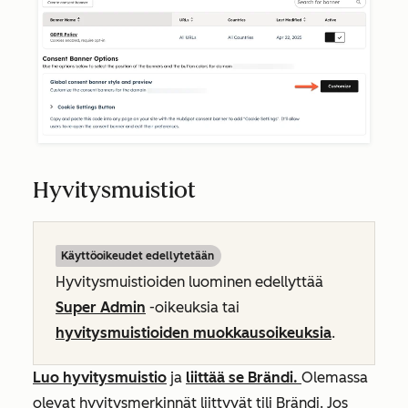
Hyvitysmuistiot
Käyttöoikeudet edellytetään
Hyvitysmuistioiden luominen edellyttää
Super Admin
-oikeuksia tai
hyvitysmuistioiden muokkausoikeuksia
.
Luo hyvitysmuistio
ja
liittää se Brändi.
Olemassa
olevat hyvitysmerkinnät liittyvät tili Brändi. Jos