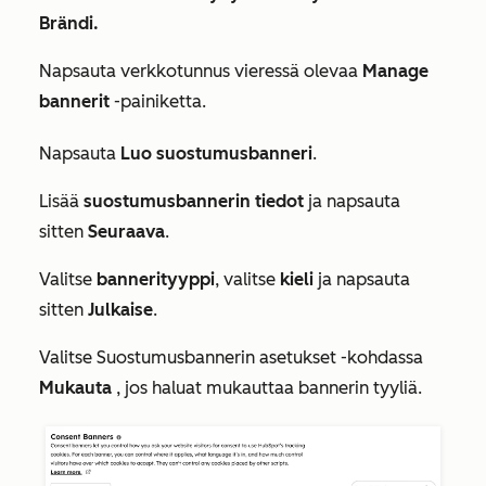
Brändi.
Napsauta verkkotunnus vieressä olevaa
Manage
bannerit
-painiketta.
Napsauta
Luo suostumusbanneri
.
Lisää
suostumusbannerin tiedot
ja napsauta
sitten
Seuraava
.
Valitse
bannerityyppi
, valitse
kieli
ja napsauta
sitten
Julkaise
.
Valitse
Suostumusbannerin asetukset
-kohdassa
Mukauta
, jos haluat mukauttaa bannerin tyyliä.