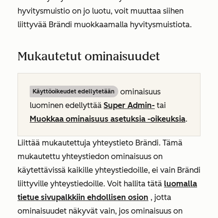
hyvitysmuistio on jo luotu, voit muuttaa siihen
liittyvää Brändi muokkaamalla hyvitysmuistiota
.
Mukautetut ominaisuudet
ominaisuus
Käyttöoikeudet edellytetään
luominen edellyttää
Super Admin-
tai
Muokkaa ominaisuus asetuksia -oikeuksia
.
Liittää mukautettuja yhteystieto Brändi. Tämä
mukautettu yhteystiedon ominaisuus on
käytettävissä kaikille yhteystiedoille, ei vain Brändi
liittyville yhteystiedoille. Voit hallita tätä
luomalla
tietue sivupalkkiin ehdollisen osion
, jotta
ominaisuudet näkyvät vain, jos ominaisuus on