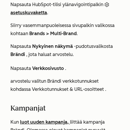
Napsauta HubSpot-tilisi ylänavigointipalkin
asetuskuvaketta
.
Siirry vasemmanpuoleisessa sivupalkin valikossa
kohtaan
Brands >
Multi-Brand
.
Napsauta
Nykyinen näkymä
-pudotusvalikosta
Brändi
, jota haluat arvostelu.
Napsauta
Verkkosivusto
.
arvostelu valitun Brändi verkkotunnukset
kohdassa
Verkkotunnukset & URL-osoitteet
.
Kampanjat
Kun
luot uuden kampanja,
liittää kampanja