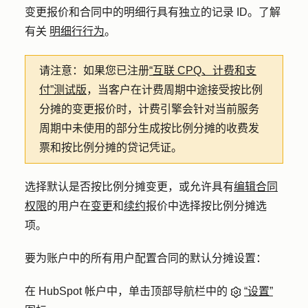
变更报价和合同中的明细行具有独立的记录 ID。了解
有关
明细行行为
。
请注意：
如果您已注册
“互联 CPQ、计费和支
付”测试版
，当客户在计费周期中途接受按比例
分摊的变更报价时，计费引擎会针对当前服务
周期中未使用的部分生成按比例分摊的收费发
票和按比例分摊的贷记凭证。
选择默认是否按比例分摊变更，或允许具有
编辑合同
权限
的用户在
变更
和
续约
报价中选择按比例分摊选
项。
要为账户中的所有用户配置合同的默认分摊设置：
在 HubSpot 帐户中，单击顶部导航栏中的
“设置”