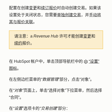
配置在创建
变更
和
续订报价
时自动创建交易。如果该
设置处于关闭状态，您需要
单独创建交易
，并
手动将
其与报价关联
。
请注意：
a
Revenue Hub
许可才能创建
变更
和
续约
报价。
在 HubSpot 帐户中，单击顶部导航栏中的
“设置”
图标
。
在左侧边栏菜单的
“数据管理
”部分，点击
“对象”
。
在
“对象”
页面上，单击
“选择对象
”下拉菜单，然后选择
“合同”
。
在
“设置
”选项卡的
“交易创建
”部分：