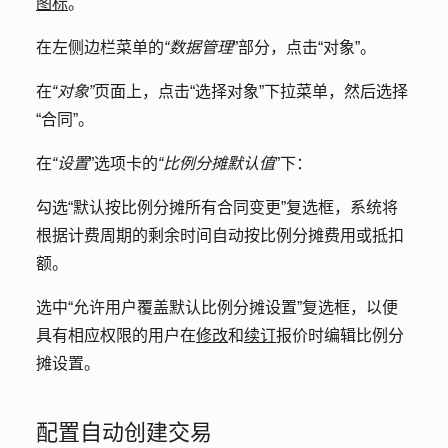
图标
。
在左侧边栏菜单的
“数据管理
”部分，点击
“对象”
。
在
“对象”
页面上，点击
“选择对象
”下拉菜单，然后选择
“合同”
。
在
“设置
”选项卡的
“比例分摊默认值
”下：
勾选
“默认按比例分摊所有合同变更
”复选框，系统将
根据计费周期的剩余时间自动按比例分摊费用或抵扣
额。
选中
“允许用户覆盖默认比例分摊设置
”复选框，以便
具有相应权限的用户在
修改
和
续订
报价时编辑比例分
摊设置。
配置自动创建交易