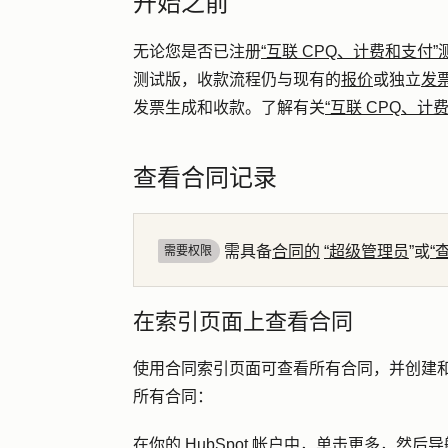
开始之前
无论您是否已注册
“互联 CPQ、计费和支付”
测试版，收款流程仍与现有的
报价
或独立
发
发票生成和收款。了解有关
“互联 CPQ、计
查看合同记录
需具备
合同的
“超级管理员
”或
“
需要权限
在索引页面上查看合同
使用合同索引页面可查看所有合同，并创建
所有合同：
在你的 HubSpot 帐户中，单击
更多
，然后导