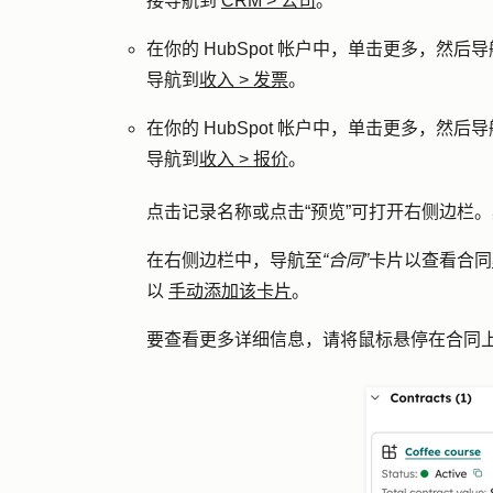
接导航到
CRM
>
公司
。
在你的 HubSpot 帐户中，单击
更多
，然后导
导航到
收入
>
发票
。
在你的 HubSpot 帐户中，单击
更多
，然后导
导航到
收入
>
报价
。
点击记录
名称
或点击
“预览”
可打开右侧边栏。
在右侧边栏中，导航至
“合同”
卡片以查看合同
以
手动添加该卡片
。
要查看更多详细信息，请将鼠标悬停在合同