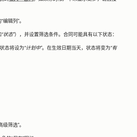
的
“编辑列
”。
如
“状态”
），并设置
筛选条件
。合同可能具有以下状态：
状态将设为
“计划中”
。在生效日期当天，状态将变为
“有
“高级筛选
”。