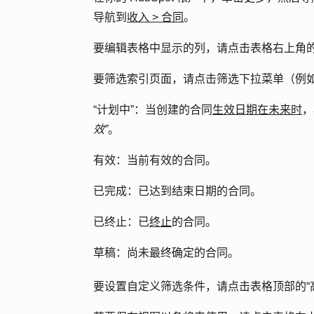
导航到
收入
>
合同
。
要编辑表格中显示的列，请点击表格右上角
要筛选索引页面，请点击
筛选下拉菜单
（例
“计划中”：
当创建的合同
生效日期在未来时
，
效”
。
有效：
当前有效的合同。
已完成：
已达到结束日期的合同。
已终止：
已
终止
的合同。
草稿：
尚未最终确定的合同。
要设置自定义筛选条件，请点击表格顶部的