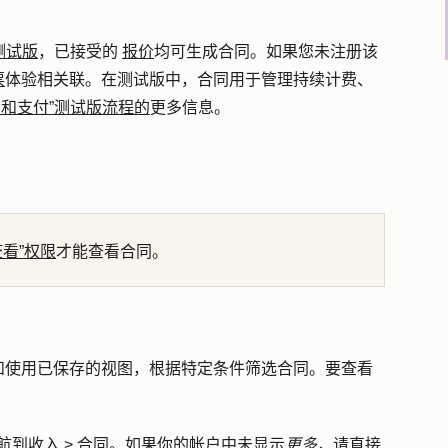
测试版
，
已接受的
报价
均可生成合同。如果您未注册该
票
体验相关联。在测试版中，合同用于管理持续计费、
费和支付”测试版流程的
更多信息。
查看”权限
才能查看合同。
和使用已保存的视图，根据特定条件筛选合同。要查看
航到
收入
>
合同
。如果你的帐户中未显示
更多
，请直接