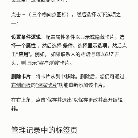
点击
（
三个横向点图标
），然后选择以下选项之
ellipsesIcon
一：
设置条件逻辑
：
配置属性条件以显示或隐藏卡片。选
择一个
属性
，然后选择
条件
。选择
显示选项
，然后点
击
“应用
”。
例如，
如果联系人的
电话号码
以
617
开
头，
则
显示
“客户详情
”卡片。
删除卡片
：
将卡片从列中移除。删除后，您仍可通过
右侧面板
的
“添加卡片
”功能重新添加该卡片。
在右上角，点击
“保存并退出
”以保存更改并离开编辑
器。
管理记录中的标签页