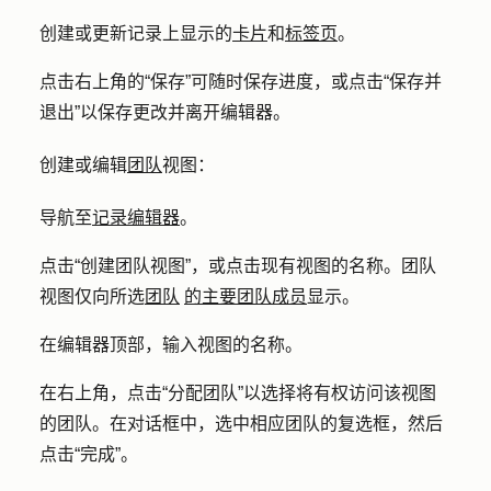
创建或更新记录上显示的
卡片
和
标签页
。
点击右上角的
“保存”
可随时保存进度，或点击
“保存并
退出
”以保存更改并离开编辑器。
创建或编辑
团队
视图：
导航至
记录编辑器
。
点击
“创建团队视图
”，或点击现有视图的
名称
。团队
视图仅向所选
团队
的主要团队成员
显示。
在编辑器顶部，输入视图的
名称
。
在右上角，点击
“分配团队”以
选择将有权访问该视图
的团队。在对话框中，选中相应团队的
复选框
，然后
点击
“完成”
。