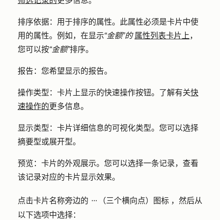
筛选记录的
更多信息。
排序依据
：用于排序的属性。此属性必须是卡片中使
用的属性。例如，在显示
“金额”的
属性列表卡片上
，
您可以按
“金额”
排序。
报告
：您希望显示的报告。
操作类型
：卡片上显示的快速操作按钮。了解有关
快
速操作的
更多信息。
显示类型
：卡片详细信息的可视化类型。您可以选择
摘要型或展开型。
预览
：卡片的外观展示。您可以选择一条记录，查看
该记录对应的卡片显示效果。
点击卡片名称
旁边的
（
三个横向点）图标
，然后从
ellipses
以下选项中选择：