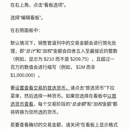
在右上角，点击
“看板选项
”。
选择
“编辑看板
”。
在右侧面板中：
默认情况下，销售管道列中的交易金额会进行简化处
理，即
“总计
”和
“加权”
金额会四舍五入至最接近的整数
（例如，显示为 $210 而不是 $209.75），且超过一
百万的数值会进行缩写（例如， $1M 而非
$1,000,000）。
要
设置查看交易的首选货币，
请点击
“首选货币”
下拉
菜单，然后选择一种
货币
。如果您选择在看板中
以首
选货币查看
，每个交易阶段的
“总金额
”和
“加权
金额”都
将转换为您所选的货币。
若要查看确切的交易金额，请关闭
“在看板上显示格式