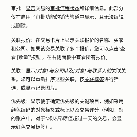
审批
：
显示
交易的
审批流程状态
和详细信息。此部分
仅在启用了审批功能的销售管道中显示，且无法编辑
或删除。
关联报价
：在交易卡片上显示关联报价的名称、买家
和公司。如果该交易关联了多个报价，您可以点击
“查
看 [数量]”按钮
，在右侧面板中查看所有报价。
关联
：显示
[对象] 与公司
以及
[对象] 与联系人的
关联关
系。您可以重新排序这些关联，按
关联标签
进行筛
选，或
显示记录图片
。
优先级
：显示便于确定优先级的关键项目，例如采用
颜色编码的
对象标签
或标记以及
交易评分
（例如：您
的账户中，对于
“成交日期”
值超过一天的交易，会显
示红色交易标签）。