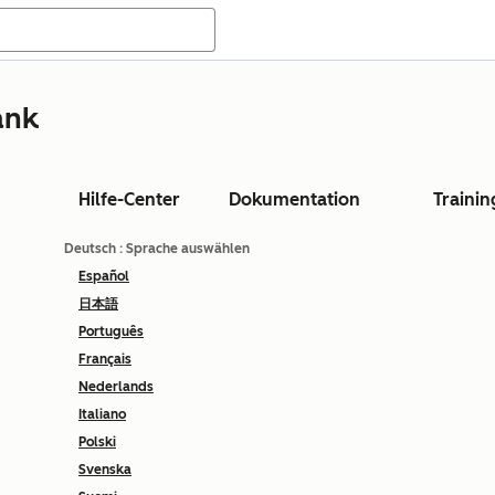
ank
Hilfe-Center
Dokumentation
Trainin
Deutsch
: Sprache auswählen
Español
日本語
Português
Français
Nederlands
Italiano
Polski
Svenska