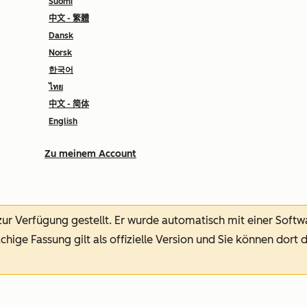
Suomi
中文 - 繁體
Dansk
Norsk
한국어
ไทย
中文 - 简体
English
Zu meinem Account
 zur Verfügung gestellt.
Er wurde automatisch mit einer Soft
chige Fassung gilt als offizielle Version und Sie können dort 