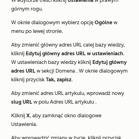
W edytorze treści kliknij
Ustawienia
w prawym
górnym rogu.
W oknie dialogowym wybierz opcję
Ogólne
w
menu po lewej stronie.
Aby zmienić główny adres URL całej bazy wiedzy,
kliknij
Edytuj główny adres URL w ustawieniach
.
W ustawieniach bazy wiedzy kliknij
Edytuj główny
adres URL
w sekcji
Domena
. W oknie dialogowym
kliknij przycisk
Tak, zapisz
.
Aby zmienić adres URL artykułu, wprowadź nowy
slug URL
w polu
Adres URL artykułu
.
Kliknij
X
, aby zamknąć okno dialogowe
Ustawienia
.
Aby wprowadzić zmiany w życie, kliknij przycisk