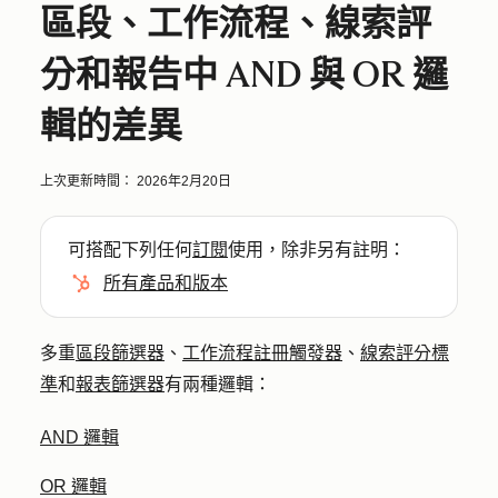
區段、工作流程、線索評
分和報告中 AND 與 OR 邏
輯的差異
上次更新時間：
2026年2月20日
可搭配下列任何
訂閱
使用，除非另有註明：
所有產品和版本
多重
區段篩選器
、
工作流程註冊觸發器
、
線索評分標
準
和
報表篩選器
有兩種邏輯：
AND 邏輯
OR 邏輯