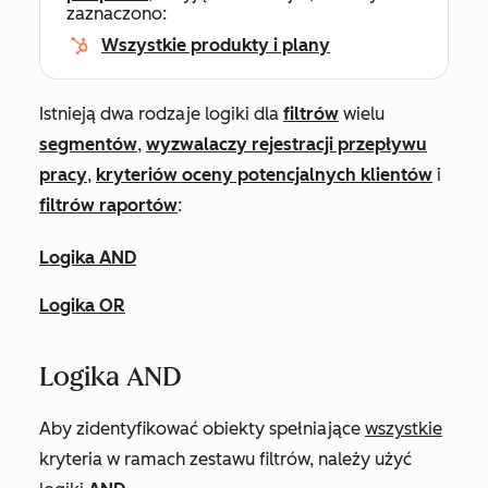
zaznaczono:
Wszystkie produkty i plany
Istnieją dwa rodzaje logiki dla
filtrów
wielu
segmentów
,
wyzwalaczy rejestracji przepływu
pracy
,
kryteriów oceny potencjalnych klientów
i
filtrów raportów
:
Logika AND
Logika OR
Logika AND
Aby zidentyfikować obiekty spełniające
wszystkie
kryteria w ramach zestawu filtrów, należy użyć