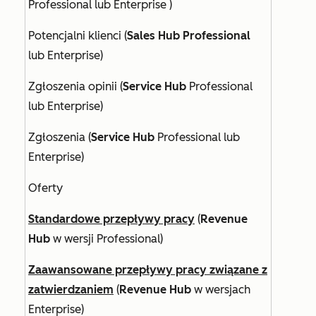
Professional
lub
Enterprise
)
Potencjalni klienci (
Sales Hub Professional
lub
Enterprise
)
Zgłoszenia opinii (
Service Hub
Professional
lub
Enterprise)
Zgłoszenia (
Service Hub
Professional
lub
Enterprise
)
Oferty
Standardowe przepływy pracy
(
Revenue
Hub
w wersji
Professional
)
Zaawansowane przepływy pracy związane z
zatwierdzaniem
(
Revenue Hub
w wersjach
Enterprise
)