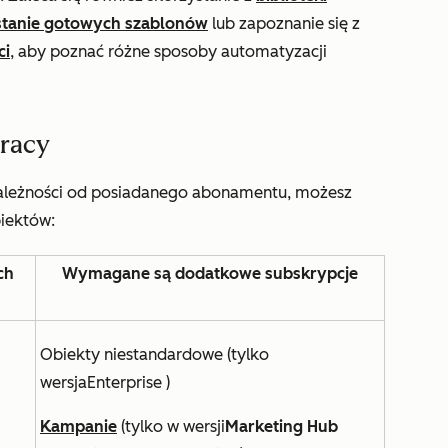
stanie gotowych szablonów
lub zapoznanie się z
ci
, aby poznać różne sposoby automatyzacji
racy
zależności od posiadanego abonamentu, możesz
iektów:
ch
Wymagane są dodatkowe subskrypcje
Obiekty niestandardowe (tylko
wersja
Enterprise
)
Kampanie
(
tylko
w wersji
Marketing Hub