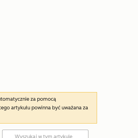
automatycznie za pomocą
tego artykułu powinna być uważana za