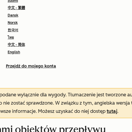
Suomi
中文 - 繁體
Dansk
Norsk
한국어
ไทย
中文 - 简体
English
Przejdź do mojego konta
t podane wyłącznie dla wygody. Tłumaczenie jest tworzone 
nie zostać sprawdzone. W związku z tym, angielska wersja 
owsze informacje. Możesz uzyskać do niej dostęp
tutaj
.
pami obiektów przepływu