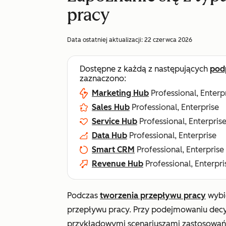
pracy
Data ostatniej aktualizacji:
22 czerwca 2026
Dostępne z każdą z następujących
pod
zaznaczono:
Marketing Hub
Professional, Enterp
Sales Hub
Professional, Enterprise
Service Hub
Professional, Enterpris
Data Hub
Professional, Enterprise
Smart CRM
Professional, Enterprise
Revenue Hub
Professional, Enterpri
Podczas
tworzenia przepływu pracy
wybi
przepływu pracy. Przy podejmowaniu decy
przykładowymi scenariuszami zastosowań. 