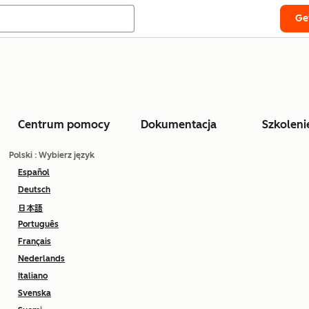
Ge
Centrum pomocy
Dokumentacja
Szkoleni
Polski
: Wybierz język
Español
Deutsch
日本語
Português
Français
Nederlands
Italiano
Svenska