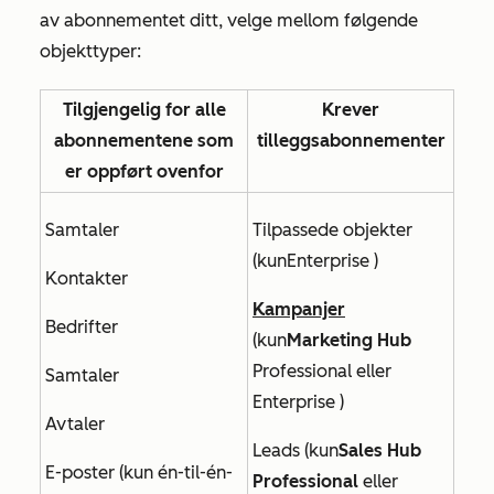
av abonnementet ditt, velge mellom følgende
objekttyper:
Tilgjengelig for alle
Krever
abonnementene som
tilleggsabonnementer
er oppført ovenfor
Samtaler
Tilpassede objekter
(kun
Enterprise
)
Kontakter
Kampanjer
Bedrifter
(
kun
Marketing Hub
Professional
eller
Samtaler
Enterprise
)
Avtaler
Leads (kun
Sales Hub
E-poster (kun én-til-én-
Professional
eller