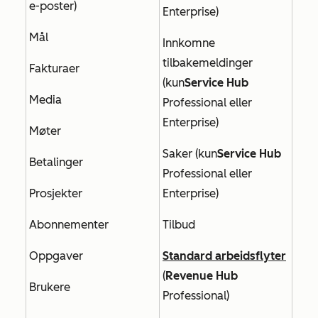
e-poster)
Enterprise
)
Mål
Innkomne
tilbakemeldinger
Fakturaer
(kun
Service Hub
Media
Professional
eller
Enterprise)
Møter
Saker (kun
Service Hub
Betalinger
Professional
eller
Prosjekter
Enterprise
)
Abonnementer
Tilbud
Oppgaver
Standard arbeidsflyter
(
Revenue Hub
Brukere
Professional
)