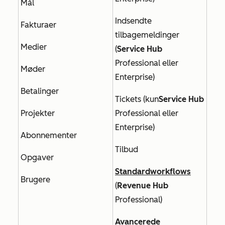
Mål
Indsendte
Fakturaer
tilbagemeldinger
Medier
(
Service Hub
Professional
eller
Møder
Enterprise)
Betalinger
Tickets (kun
Service Hub
Projekter
Professional
eller
Enterprise
)
Abonnementer
Tilbud
Opgaver
Standardworkflows
Brugere
(
Revenue Hub
Professional
)
Avancerede