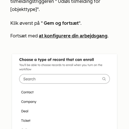
tilmeldingstriggeren "
Udløs tilmelding for
[objekttype]".
Klik øverst på "
Gem og fortsæt
".
Fortsæt med
at konfigurere din arbejdsgang
.