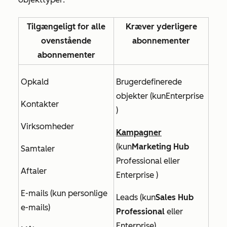
Tilgængeligt for alle
Kræver yderligere
ovenstående
abonnementer
abonnementer
Opkald
Brugerdefinerede
objekter (kun
Enterprise
Kontakter
)
Virksomheder
Kampagner
(
kun
Marketing Hub
Samtaler
Professional
eller
Aftaler
Enterprise
)
E-mails (kun personlige
Leads (kun
Sales Hub
e-mails)
Professional
eller
Enterprise
)