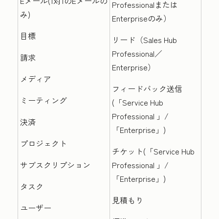
Eメール(1対1のEメールの
Professional
または
み)
Enterprise
のみ
）
目標
リード（
Sales Hub
Professional／
請求
Enterprise
）
メディア
フィードバック送信
ミーティング
(
「Service Hub
Professional
」/
決済
「Enterprise」)
プロジェクト
チケット(
「Service Hub
サブスクリプション
Professional
」/
「Enterprise
」)
タスク
見積もり
ユーザー