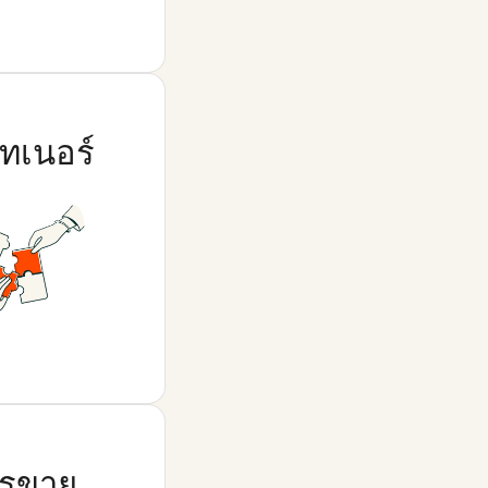
์ทเนอร์
รขาย