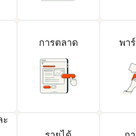
การตลาด
พาร
ละ
รายได้
กา