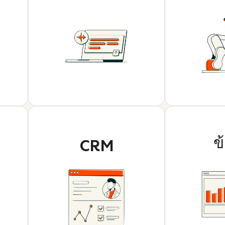
ข
CRM