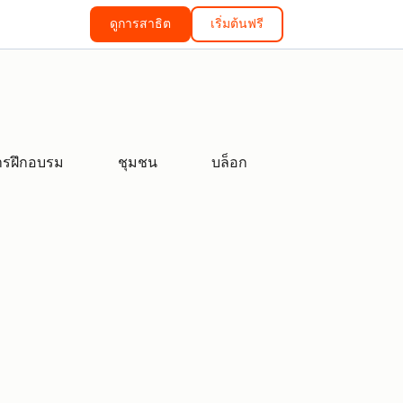
ดูการสาธิต
เริ่มต้นฟรี
ารฝึกอบรม
ชุมชน
บล็อก