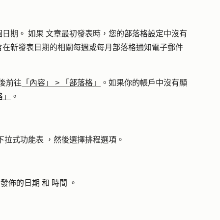
個日期。
如果
文章最初發表時，您的部落格設定中沒有
含在新發表日期的相關每週或每月部落格通知電子郵件
後前往
「內容」
>
「部落格」
。如果你的帳戶中沒有顯
格」
。
下拉式功能表
，然後選擇
排程選項
。
要發佈的
日期
和
時間
。