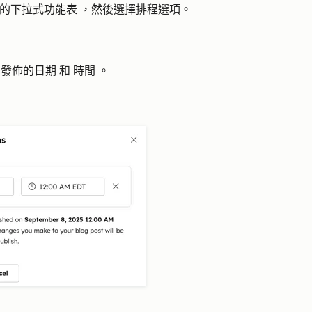
的
下拉式功能表
，然後選擇
排程選項
。
要發佈的
日期
和
時間
。