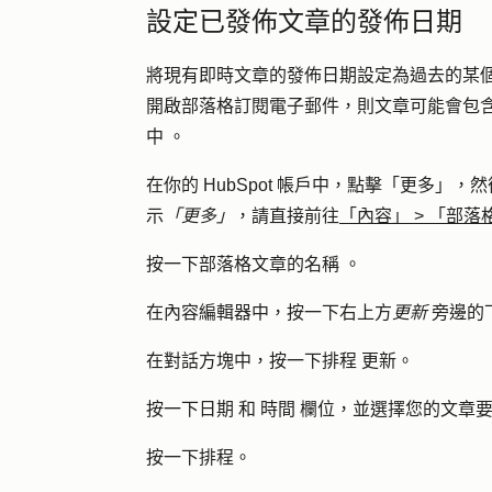
設定已發佈文章的發佈日期
將現有即時文章的發佈日期設定為過去的某
開啟部落格訂閱電子郵件，則文章可能會包
中
。
在你的 HubSpot 帳戶中，點擊
「更多」
，然
示
「更多」
，請直接前往
「內容」
>
「部落
按一下部落格文章的
名稱
。
在內容編輯器中，按一下右上方
更新
旁邊的
在對話方塊中，按一下
排程
更新
。
按一下
日期
和
時間
欄位，並選擇您的文章
按一下
排程
。