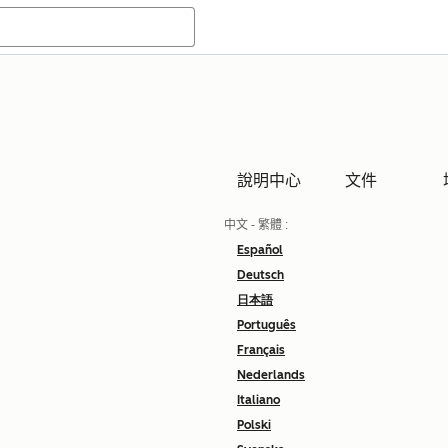
說明中心
文件
中文 - 繁體
:
Español
Deutsch
日本語
Português
Français
Nederlands
Italiano
Polski