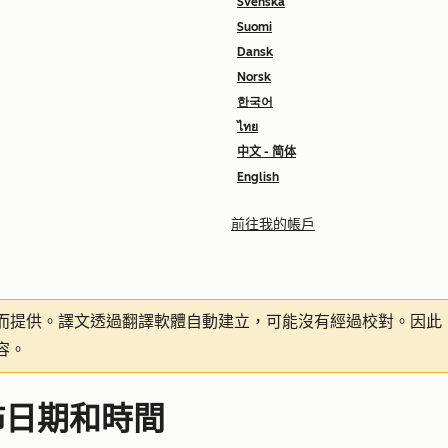
Svenska
Suomi
Dansk
Norsk
한국어
ไทย
中文 - 简体
English
前往我的帳戶
而提供。譯文透過翻譯軟體自動建立，可能沒有經過校對。因此
容。
佈日期和時間