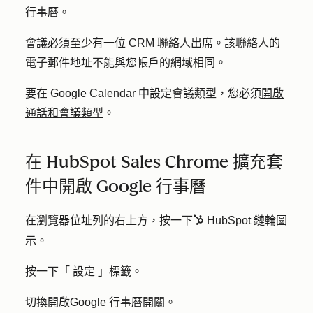
行事曆
。
會議
必須至少有一位 CRM 聯絡人出席。該聯絡人的
電子郵件地址不能與您帳戶的網域相同。
要在 Google Calendar 中設定會議類型，您必須
開啟
通話和會議類型
。
在 HubSpot Sales Chrome 擴充套
件中開啟 Google 行事曆
在瀏覽器位址列的右上方，按一下
HubSpot
鏈輪圖
sprocket
示
。
按一下「
設定
」標籤。
切換開啟
Google 行事曆
開關。