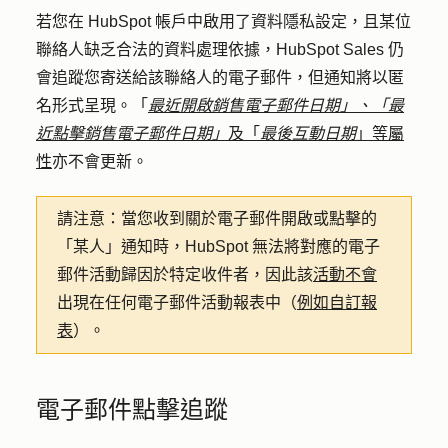
若您
在 HubSpot 帳戶中啟用了資料隱私設定
，且某位
聯絡人缺乏
合法的資料處理依據
，HubSpot Sales 仍
會追蹤您寄送給該聯絡人的電子郵件，但通知將以匿
名形式呈現。「
最近開啟銷售電子郵件日期」、「
最
近點擊銷售電子郵件日期
」
及「
最後互動日期
」等屬
性
亦不會更新。
請注意：
當您收到關於電子郵件開啟或點擊的
「某人」通知時，HubSpot 無法將對應的電子
郵件活動歸因於特定收件者，因此該
活動不會
出現在任何電子郵件活動報表中（
例如自訂報
表
）。
電子郵件點擊追蹤