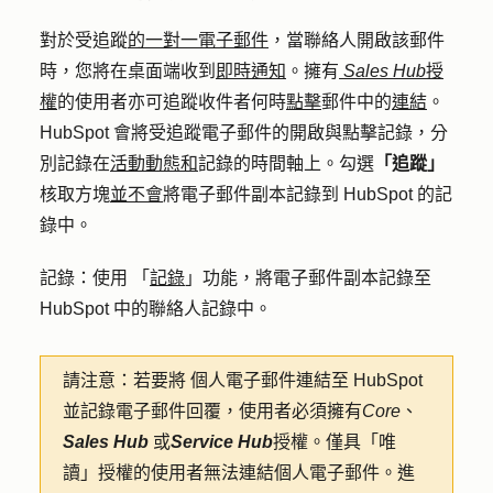
對於受追蹤
的一對一電子郵件
，當聯絡人開啟該郵件
時，您將在桌面端收到
即時通知
。擁有
Sales Hub
授
權
的使用者亦可追蹤收件者何時
點擊
郵件中的
連結
。
HubSpot 會將受追蹤電子郵件的開啟與點擊記錄，分
別記錄在
活動動態和
記錄的時間軸上。勾選
「追蹤」
核取方塊
並不會
將電子郵件副本記錄到 HubSpot 的記
錄中。
記錄：使用
「
記錄
」功能，將電子郵件副本記錄至
HubSpot 中的聯絡人記錄中。
請注意：若要將
個人電子郵件連結至 HubSpot
並記錄電子郵件回覆，使用者必須擁有
Core
、
Sales Hub
或
Service Hub
授權。僅具「唯
讀」授權的使用者無法連結個人電子郵件。進