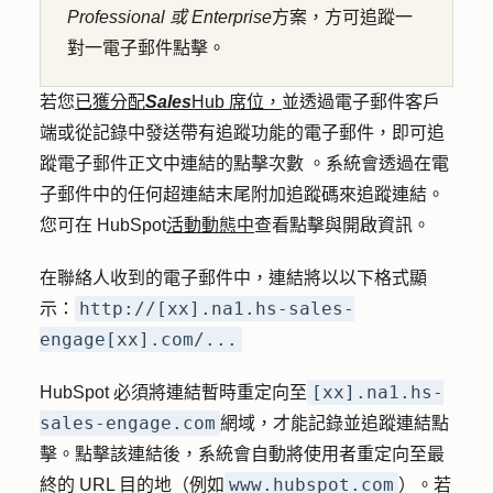
Professional 或
Enterprise
方案，方可追蹤一
對一電子郵件點擊。
若您
已獲分配
Sales
Hub 席位，
並
透過電子郵件客戶
端或從記錄中
發送
帶有追蹤功能的電子郵件，即可追
蹤電子郵件正文中連結的點擊次數
。系統會透過在電
子郵件中的任何超連結末尾附加追蹤碼來追蹤連結。
您可在 HubSpot
活動動態中
查看點擊與開啟資訊。
在聯絡人收到的電子郵件中，連結將以以下格式顯
http://[xx].na1.hs-sales-
示：
engage[xx].com/...
[xx].na1.hs-
HubSpot 必須將連結暫時重定向至
sales-engage.com
網域，才能記錄並追蹤連結點
擊。點擊該連結後，系統會自動將使用者重定向至最
www.hubspot.com
終的 URL 目的地（例如
）。若