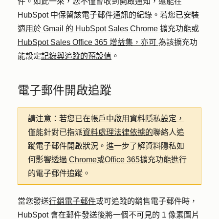
件。如此一來，您不僅會收到開啟通知，還能在
HubSpot 中保留該電子郵件通訊的紀錄。若您已安裝
適用於 Gmail 的 HubSpot Sales Chrome 擴充功能
或
HubSpot Sales Office 365 增益集，亦可
為該擴充功
能設定
記錄與追蹤的預設值
。
電子郵件開啟追蹤
請注意：
若您
已在帳戶中啟用資料隱私設定，
僅能針對已指派
資料處理法律依據的
聯絡人追
蹤電子郵件開啟狀況。進一步了解資料隱私如
何影響透過
Chrome
或
Office 365
擴充功能進行
的電子郵件追蹤。
當您發送
行銷電子郵件
或可追蹤的銷售電子郵件時，
HubSpot 會在郵件發送後將一個不可見的 1 像素圖片