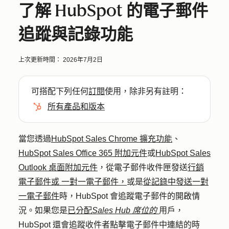
了解 HubSpot 的電子郵件
追蹤與記錄功能
上次更新時間：
2026年7月2日
可搭配下列任何
訂閱
使用，除非另有註明：
所有產品和版本
當您透過
HubSpot Sales Chrome 擴充功能
、
HubSpot Sales Office 365 附加元件
或
HubSpot Sales
Outlook 桌面附加元件
，從電子郵件收件匣發送
行銷
電子郵件或
一對一電子郵件，
或是
從記錄中發送一對
一電子郵件
時，HubSpot 會追蹤電子郵件的開啟情
況。如果您是
已分配
Sales Hub 席位的
用戶，
HubSpot 還會追蹤收件者點擊電子郵件中連結的時