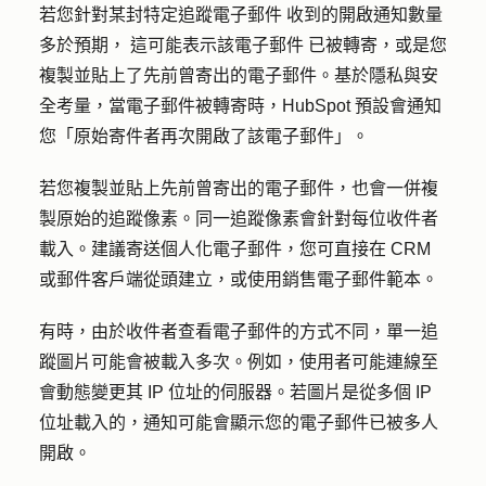
若您針對某封特定追蹤
電子郵件
收到的
開啟通知數量
多於預期，
這可能表示該
電子郵件
已被轉寄，或是您
複製並貼上了先前曾寄出的電子郵件。基於隱私與安
全考量，當電子郵件被轉寄時，HubSpot 預設會通知
您「原始寄件者再次開啟了該電子郵件」。
若您複製並貼上先前曾寄出的電子郵件，也會一併複
製原始的追蹤像素。同一追蹤像素會針對每位收件者
載入。
建議寄送個人化電子郵件，您可
直接在 CRM
或郵件客戶端
從頭
建立，或使用
銷售電子郵件範本
。
有時，由於收件者查看電子郵件的方式不同，單一追
蹤圖片可能會被載入多次。例如，使用者可能連線至
會動態變更其 IP 位址的伺服器。若圖片是從多個 IP
位址載入的，通知可能會顯示您的電子郵件已被多人
開啟。