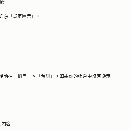
步驟：
的
「設定圖示」
。
後前往
「銷售」
>
「預測」
。如果你的帳戶中沒有顯示
。
列內容：