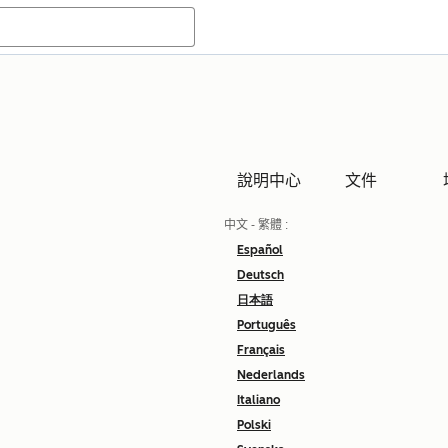
說明中心
文件
中文 - 繁體
:
Español
Deutsch
日本語
Português
Français
Nederlands
Italiano
Polski