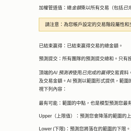
加權管道值：
總
金額
乘以所有交易（包括
已
請注意：
為您帳戶設定的交易階段屬性和
已結束贏得
：
已結束贏得交易的總金額。
預測提交：
所有團隊的預測提交總和。只有
頂端的
AI 預測表
使用
已完成的贏得
交易資料
及交易金額。AI 預測以範圍形式提供，範
視下列內容：
最有可能：
範圍的中點，也是模型預測您最
Upper（上
限值）
：
預測您會降落的範圍的
Lower (下限)：
預測您將落在的範圍的下限。