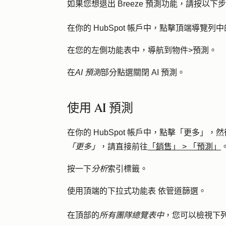
如果您想退出 Breeze 預測功能，請按以下
在你的 HubSpot 帳戶中，點擊頂端導覽列中
在您的左側功能表中，導航到
物件
>
預測
。
在
AI 預測
部分點選
關閉 AI 預測
。
使用 AI 預測
在你的 HubSpot 帳戶中，點擊
「更多」
，然
「更多」
，請直接前往
「銷售」
>
「預測」
按一下
分析
索引標籤。
使用頂端的
下拉式功能表
依
管道
篩選。
在頂部的
所有團隊總覽表中
，您可以檢視下