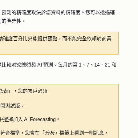
。預測的精確度取決於您資料的精確度。您可以透過確
測的準確性。
精確度百分比只能提供觀點，而不能完全依賴於商業
以比較
成交
總額與 AI 預測。每月的第 1、7、14、21 和
化
表」，您的帳戶必須
公開測試版
。
選擇加入 AI Forecasting。
不符合標準，您會在「
分析」
標籤上看到一則訊息，