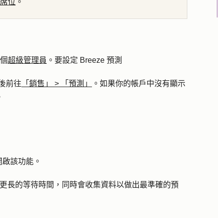
席位
。
一個
超級管理員
。要設定 Breeze 預測
後前往
「銷售」
>
「預測」
。如果你的帳戶中沒有顯示
。
開啟該功能。
時或更長的等待時間，同時會收集資料以做出最準確的預