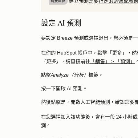
建立預測需要
指定的
銷售
或
服務
需要席位
設定 AI 預測
要設定 Breeze 預測或選擇退出，您必須是
在你的 HubSpot 帳戶中，點擊
「更多」
，然
「更多」
，請直接前往
「銷售」
>
「預測」
點擊
Analyze（分析）
標籤。
按一下
開啟 AI 預測
。
然後點擊
是，開啟人工智能預測，
確認您要
在您選擇加入該功能後，會有一段 24 小
測。