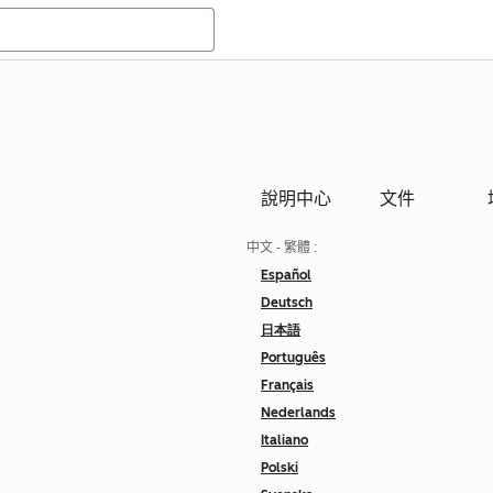
說明中心
文件
中文 - 繁體
:
Español
Deutsch
日本語
Português
Français
Nederlands
Italiano
Polski