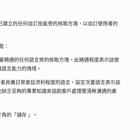
已建立的任何自訂技能旁的
核取方塊
，以自訂使用者的
能：
者精通的任何語言旁的
核取方塊
。此精通程度表示該使
階語言能力的情境。
用者具備日常會話流利程度的語言。設定次要語言表示該
能缺乏足夠的專業知識來協助客戶處理需清晰溝通的產
下角
的「儲存
」。