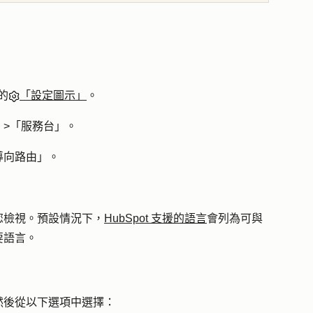
的
「設定圖示」
。
」>「
服務台
」。
導向路由
」。
您檢視。預設情況下，
HubSpot 支援的語言
會列為可與
要語言。
然後從以下選項中選擇：