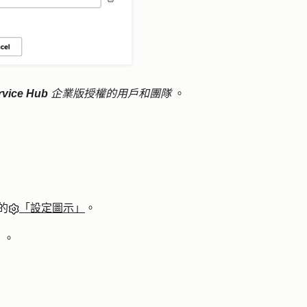
rvice Hub
企業版授權的用戶和團隊
。
的
「設定圖示」
。
」。