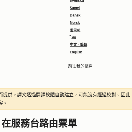
Svenska
Suomi
Dansk
Norsk
한국어
ไทย
中文 - 简体
English
前往我的帳戶
而提供。譯文透過翻譯軟體自動建立，可能沒有經過校對。因此
容。
，在服務台路由票單