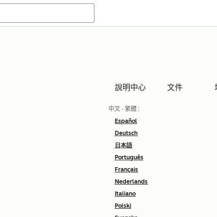
說明中心
文件
中文 - 繁體
:
Español
Deutsch
日本語
Português
Français
Nederlands
Italiano
Polski