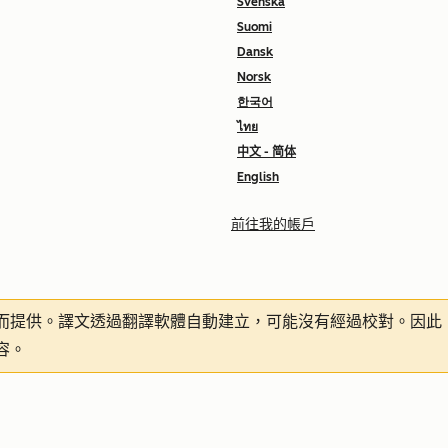
Svenska
Suomi
Dansk
Norsk
한국어
ไทย
中文 - 简体
English
前往我的帳戶
而提供。譯文透過翻譯軟體自動建立，可能沒有經過校對。因此
容。