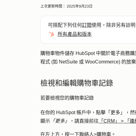
上次更新時間：
2025年9月23日
可搭配下列任何
訂閱
使用，除非另有註明
所有產品和版本
購物車物件儲存 HubSpot 中關於電子商務購
程式 (如 NetSuite 或 WooCommerce) 
檢視和編輯購物車記錄
若要檢視您的購物車記錄
在你的 HubSpot 帳戶中，點擊
「更多」
，然
顯示
「更多」
，請直接前往
「CRM」
>
「連
在左上方，按一下
聯絡人
>
購物車
。