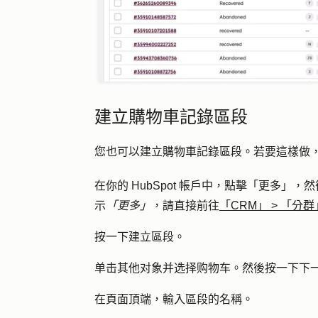
建立購物車記錄區段
您也可以建立購物車記錄區段。若要這樣做
在你的 HubSpot 帳戶中，點擊
「更多」
，然
示
「更多」
，請直接前往
「CRM」
>
「分群
按一下
建立區段
。
单击
其他对象
并选择
购物车
。然後按
一下下
在頁面頂端，輸入區段的
名稱
。