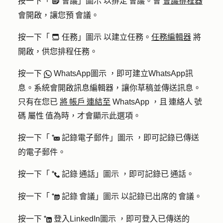
按一下「
會議」圖示 以排定 會議。會
會議排程器
meetings
會開啟，讓您預 會議。
按一下「
任務」圖示 以建立任務。
任務編輯器
將
tasksIcon
開啟，供您排程任務。
按一下
WhatsApp圖示 ，即可建立WhatsApp訊
socialWhatsapp
息。系統會開啟訊息編輯器，讓你草稿並傳送訊息。
只有在您已
將 帳戶 連結至
WhatsApp ，且 連絡人 號
碼 屬性 值為時，才會顯示此選項。
按一下「
記錄電子郵件」圖示 ，即可記錄已傳送
logEmail
的電子郵件。
按一下「
記錄 通話」圖示 ，即可記錄已 通話。
logCall
按一下「
記錄 會議」圖示 以記錄已出席的 會議。
logMeeting
按一下
登入LinkedIn圖示 ，即可登入已傳送的
logLinkedInMessage