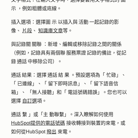
示 ，例如粗體或底線。
插入選項：選擇圖 示 以插入與 活動 一起記錄的影
像、
片段
、
知識庫文章
等。
與記錄關 關聯 ：新增、編輯或移除記錄之間的關係
（例如，記錄具有兩個聯 服務票證 記錄的備註，從記
錄 通話 中移除公司）。
通話 結果：選擇 通話 結 果 。預設選項為「 忙碌」、
「 已連線」、「 留下即時訊息」、「 留下語音信
箱」、 「無人接聽」和「 電話號碼錯誤」。您也可以
選擇
自訂選
項。
通話 繫 」或「主 動聯繫」。深入瞭解如何使用
HubSpot提供的電話號碼
接收轉接到裝置的來電，或
如何從HubSpot
撥出
來電。