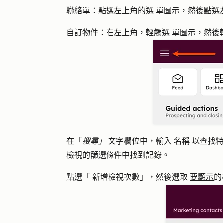
聯絡
單
：點選左上角的選
單圖示
，然後點選
自訂物件
：在左上角，輕觸選
單圖示
，然後
在「
搜尋」
文字欄位中，輸入
名稱
以查找特
檢視的篩選條件中找到記錄。
點選「
新增檢視次數
」，然後選取
要顯示
的