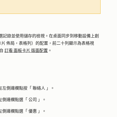
篩選記錄並使用儲存的檢視。在桌面同步到移動設備上創
片 佈局，表格列）的配置，前二十列顯示為表格視
自
訂看 面板卡片 版面配置
。
在左側邊欄點按「
聯絡人
」。
左側邊欄點選「
公司
」。
左側邊欄點選「
優惠
」。