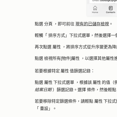
點選
分頁
，即可前往
現有的已儲存檢視
。
輕觸「
排序方式
」下拉式選單，然後選擇一
再次點選
屬性
，將排序方式從升序變更為降
點選
檢視所有[物件]屬性
，以選擇其他屬性
若要根據特定 屬性 值篩選記錄：
點選
屬性 下拉式選單
，根據該 屬性 的值
結案日期
）篩選記錄。選擇
條件
，然後輕
若要移除特定篩選條件，請輕點
屬性 下拉式
「
重設
」。