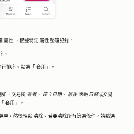
個
屬性
，根據特定 屬性 整理記錄。
序。
進行排序。點選「
套用
」。
（例如，交易所
有者
、
建立日期
、
最後 活動 日期
或交易
點「
套用
」。
選單
，然後輕點
清除
。若要清除所有篩選條件，請點選