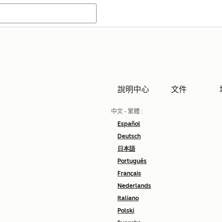
說明中心
文件
中文 - 繁體
:
Español
Deutsch
日本語
Português
Français
Nederlands
Italiano
Polski