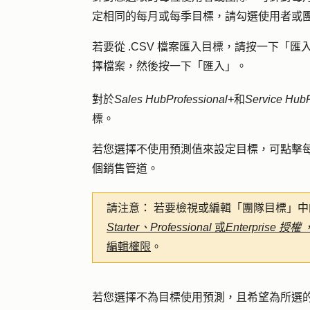
定相同的每月或每季目標，請勾選使用者或
若要從 .CSV 檔案匯入目標，請按一下「
匯
擇
檔案
，然後按一下「
匯入
」。
對於
Sales Hub
Professional+
和
Service Hub
標。
若您選擇不使用預測值來設定目標，可點擊
個
銷售管道
。
請注意：
若要檢視或編輯「團隊目標」中
Starter、Professional
或
Enterprise 授權
編輯權限
。
若您選擇不為目標使用預測，且希望為所選