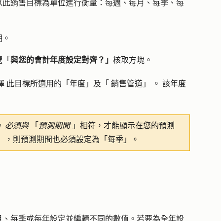
以此銷售目標為單位進行衡量
：每週、每月、每季、每
期
。
選「
與您的會計年度設定對齊？」
核取方塊。
擇
此目標所適用的
「
年度」及「
銷售管道」
。
該年度
」必須與
「
預測期間
」相符，才能顯示在您的預測
」，則預測期間也必須設定為「每季」。
月、每季或每年設定並編輯不同的數值。若要為全年設