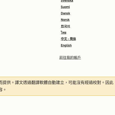
Svenska
Suomi
Dansk
Norsk
한국어
ไทย
中文 - 简体
English
前往我的帳戶
而提供。譯文透過翻譯軟體自動建立，可能沒有經過校對。因此
容。