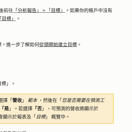
後前往
「分析報告」
>
「目標」
。如果你的帳戶中沒有
「目標」
。
標。進一步了解如何
從頭開始建立目標
。
。
目標
」。
選擇「
營收
」
範本
，然後在「
您是否需要在預測工
「是
」。若選擇
「否
」，可預測的營收將顯示於
會顯示於報表及「
目標
」
概覽中。