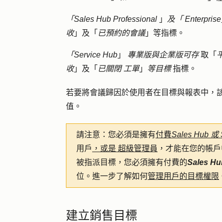
「Sales Hub Professional
」
及「
Enterprise
收
」及「
已預約的會議
」等指標。
「Service Hub
」
專業版與企業版可存
取「
收
」及「
已關閉
工單
」
等目標
指標。
若要將會議歸因於使用者在目標與報表中，
值。
請注意：
您必須是擁有
付費
Sales Hub 或 
用戶
，或是
超級管理員
，才能在您的帳戶
被指派目標，您必須擁有付費的
Sales
Hu
位。進一步了解如何
管理用戶的目標權限
建立銷售目標