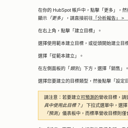
在你的 HubSpot 帳戶中，點擊
「更多」
，然
顯示
「更多」
，請直接前往
「分析報告」
>
在右上角，點擊「
建立目標
」。
選擇使用範本建立目標，或從頭開始建立目
選擇「
從範本建立
」。
在左側面板的「
類別
」下方，選擇「
銷售
」
選擇您要建立的目標類型，然後點擊「
設定
請注意：
若要建立
可預測的
營收目標，請
具中使用此目標？」
下拉式選單中
，選擇
「預測」
儀表板中，而標準營收目標則僅