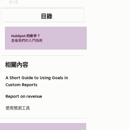
0 / 0
目錄
相關內容
A Short Guide to Using Goals in
Custom Reports
Report on revenue
使用預測工具