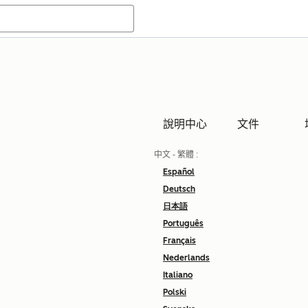
說明中心
文件
中文 - 繁體
:
Español
Deutsch
日本語
Português
Français
Nederlands
Italiano
Polski