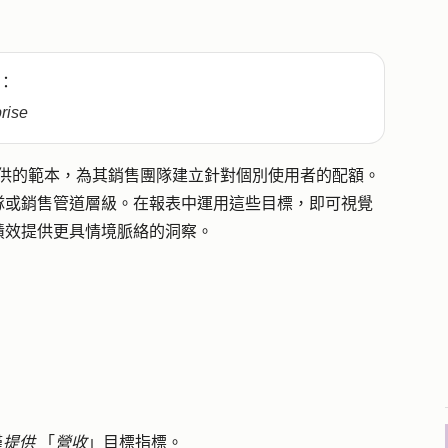
：
prise
t 提供的範本，為其銷售團隊建立針對個別使用者的配額。
隊或銷售管道層級。在報表中運用這些目標，即可視覺
績效提供更具情境脈絡的洞察。
僅
提供
「
營收
」目標指標。