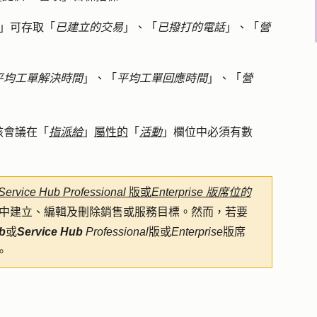
」可存取「
已建立的交易
」、「
已撥打的電話
」、「
營
平均工單解決時間
」、「
平均工單回應時間
」、「
營
該會議在「
指派給
」
屬性的
「
活動
」欄位中必須有數
Service Hub
Professional
版或
Enterprise 版席位的
中建立、編輯及刪除銷售或服務目標。然而，若要
b
或
Service Hub
Professional
版或
Enterprise
版席
。