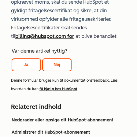
opkrævet moms, skal du sende HubSpot et
gyldigt fritagelsescertifikat og sikre, at din
virksomhed opfylder alle fritagelseskriterier.
Fritagelsescertifikater skal sendes
til
billing@hubspot.com for
at blive behandlet
.
Var denne artikel nyttig?
Ja
Nej
Denne formular bruges kun til dokumentationsfeedback. Læs,
hvordan du kan
få hjælp hos HubSpot
.
Relateret indhold
Nedgrader eller opsige dit HubSpot-abonnement
Administrer dit HubSpot-abonnement