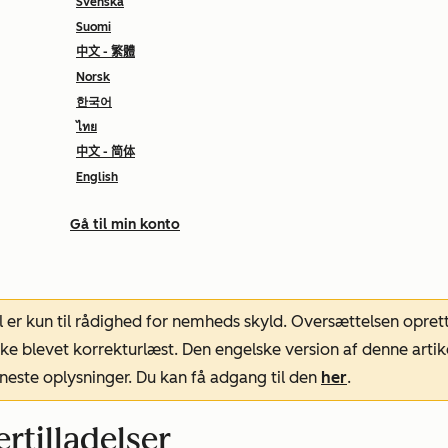
Svenska
Suomi
中文 - 繁體
Norsk
한국어
ไทย
中文 - 简体
English
Gå til min konto
l er kun til rådighed for nemheds skyld. Oversættelsen opret
ke blevet korrekturlæst. Den engelske version af denne artik
neste oplysninger. Du kan få adgang til den
her
.
rtilladelser