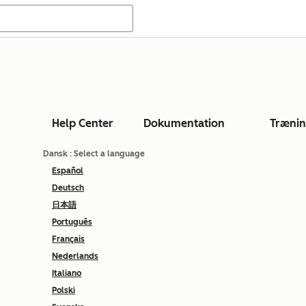
Help Center
Dokumentation
Træni
Dansk
: Select a language
Español
Deutsch
日本語
Português
Français
Nederlands
Italiano
Polski